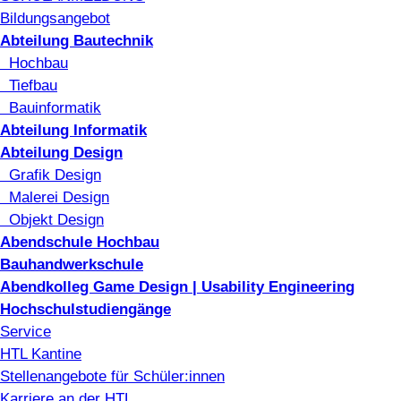
Bildungsangebot
Abteilung Bautechnik
Hochbau
Tiefbau
Bauinformatik
Abteilung Informatik
Abteilung Design
Grafik Design
Malerei Design
Objekt Design
Abendschule Hochbau
Bauhandwerkschule
Abendkolleg Game Design | Usability Engineering
Hochschulstudiengänge
Service
HTL Kantine
Stellenangebote für Schüler:innen
Karriere an der HTL