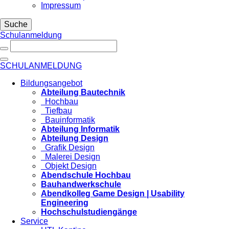
Impressum
Suche
Schulanmeldung
SCHULANMELDUNG
Bildungsangebot
Abteilung Bautechnik
Hochbau
Tiefbau
Bauinformatik
Abteilung Informatik
Abteilung Design
Grafik Design
Malerei Design
Objekt Design
Abendschule Hochbau
Bauhandwerkschule
Abendkolleg Game Design | Usability
Engineering
Hochschulstudiengänge
Service