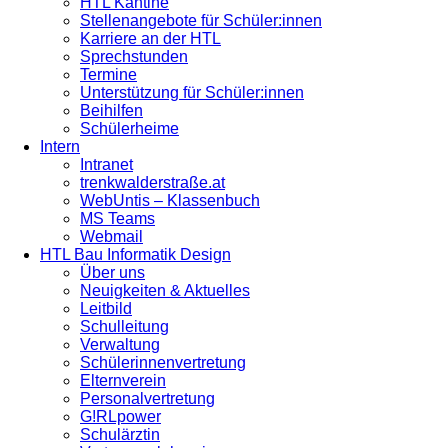
HTL Kantine
Stellenangebote für Schüler:innen
Karriere an der HTL
Sprechstunden
Termine
Unterstützung für Schüler:innen
Beihilfen
Schülerheime
Intern
Intranet
trenkwalderstraße.at
WebUntis – Klassenbuch
MS Teams
Webmail
HTL Bau Informatik Design
Über uns
Neuigkeiten & Aktuelles
Leitbild
Schulleitung
Verwaltung
Schülerinnenvertretung
Elternverein
Personalvertretung
G!RLpower
Schulärztin