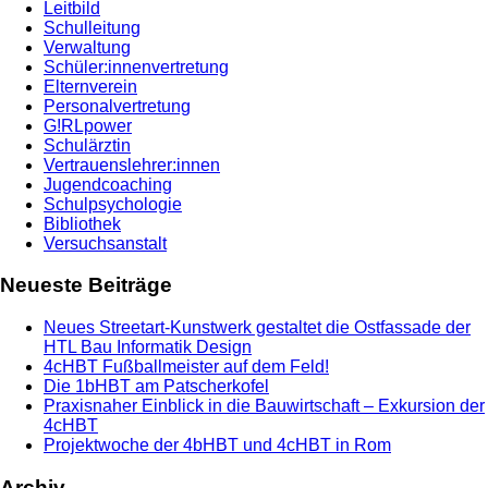
Leitbild
Schulleitung
Verwaltung
Schüler:innenvertretung
Elternverein
Personalvertretung
G!RLpower
Schulärztin
Vertrauenslehrer:innen
Jugendcoaching
Schulpsychologie
Bibliothek
Versuchsanstalt
Neueste Beiträge
Neues Streetart-Kunstwerk gestaltet die Ostfassade der
HTL Bau Informatik Design
4cHBT Fußballmeister auf dem Feld!
Die 1bHBT am Patscherkofel
Praxisnaher Einblick in die Bauwirtschaft – Exkursion der
4cHBT
Projektwoche der 4bHBT und 4cHBT in Rom
Archiv