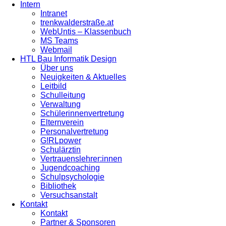
Intern
Intranet
trenkwalderstraße.at
WebUntis – Klassenbuch
MS Teams
Webmail
HTL Bau Informatik Design
Über uns
Neuigkeiten & Aktuelles
Leitbild
Schulleitung
Verwaltung
Schülerinnenvertretung
Elternverein
Personalvertretung
G!RLpower
Schulärztin
Vertrauenslehrer:innen
Jugendcoaching
Schulpsychologie
Bibliothek
Versuchsanstalt
Kontakt
Kontakt
Partner & Sponsoren