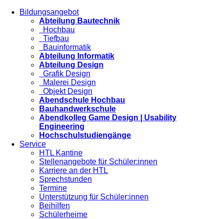
Bildungsangebot
Abteilung Bautechnik
Hochbau
Tiefbau
Bauinformatik
Abteilung Informatik
Abteilung Design
Grafik Design
Malerei Design
Objekt Design
Abendschule Hochbau
Bauhandwerkschule
Abendkolleg Game Design | Usability
Engineering
Hochschulstudiengänge
Service
HTL Kantine
Stellenangebote für Schüler:innen
Karriere an der HTL
Sprechstunden
Termine
Unterstützung für Schüler:innen
Beihilfen
Schülerheime