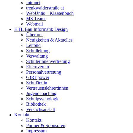
Intranet
trenkwalderstraße.at
WebUntis – Klassenbuch
MS Teams
Webmail
HTL Bau Informatik Design
Über uns
Neuigkeiten & Aktuelles
Leitbild
Schulleitung
Verwaltung
Schülerinnenvertretung
Elternverein
Personalvertretung
G!RLpower
Schulärztin
Vertrauenslehrer:innen
Jugendcoaching
Schulpsychologie
Bibliothek
Versuchsanstalt
Kontakt
Kontakt
Partner & Sponsoren
Impressum