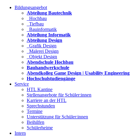
Bildungsangebot
Abteilung Bautechnik
Hochbau
Tiefbau
Bauinformatik
Abteilung Informatik
Abteilung Design
Grafik Design
Malerei Design
Objekt Design
Abendschule Hochbau
Bauhandwerkschule
Abendkolleg Game Design | Usability Engineering
Hochschulstudiengänge
Service
HTL Kantine
Stellenangebote für Schüler:innen
Karriere an der HTL
Sprechstunden
Termine
Unterstützung für Schüler:innen
Beihilfen
Schülerheime
Intern