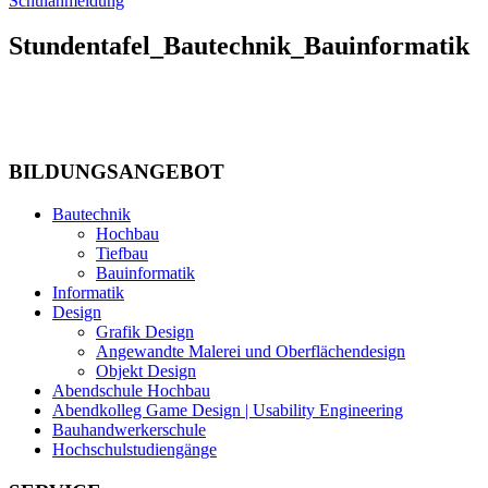
Schulanmeldung
Stundentafel_Bautechnik_Bauinformatik
BILDUNGSANGEBOT
Bautechnik
Hochbau
Tiefbau
Bauinformatik
Informatik
Design
Grafik Design
Angewandte Malerei und Oberflächendesign
Objekt Design
Abendschule Hochbau
Abendkolleg Game Design | Usability Engineering
Bauhandwerkerschule
Hochschulstudiengänge