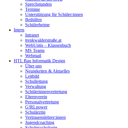
Sprechstunden
Termine
Unterstützung für Schüler:innen
Beihilfen
Schülerheime
Intern
Intranet
trenkwalderstraße.at
WebUntis – Klassenbuch
MS Teams
Webmail
HTL Bau Informatik Design
Über uns
Neuigkeiten & Aktuelles
Leitbild
Schulleitung
Verwaltung
Schülerinnenvertretung
Elternverein
Personalvertretung
G!RLpower
Schulärztin
Vertrauenslehrer:innen
Jugendcoaching
Schulpsychologie