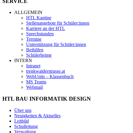
SERVICE
ALLGEMEIN
HTL Kantine
Stellenangebote für Schüler:innen
Karriere an der HTL
Sprechstunden
Termine
Unterstützung für Schüler:innen
Beihilfen
Schülerheime
INTERN
Intranet
trenkwalderstrasse.at
WebUntis – Klassenbuch
MS Teams
Webmail
HTL BAU INFORMATIK DESIGN
Über uns
Neuigkeiten & Aktuelles
Leitbild
Schulleitung
Verwaltung