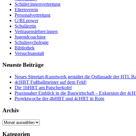
Schüler:innenvertretung
Elternverein
Personalvertretung
G!RLpower
Schulärztin
Vertrauenslehrer:innen
Jugendcoaching
Schulpsychologie
Bibliothek
Versuchsanstalt
Neueste Beiträge
Neues Streetart-Kunstwerk gestaltet die Ostfassade der HTL B
4cHBT Fußballmeister auf dem Feld!
Die 1bHBT am Patscherkofel
Praxisnaher Einblick in die Bauwirtschaft – Exkursion der 4c
Projektwoche der 4bHBT und 4cHBT in Rom
Archiv
Archiv
Kategorien