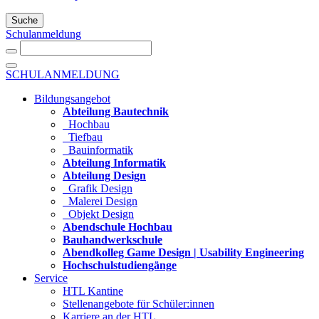
Suche
Schulanmeldung
SCHULANMELDUNG
Bildungsangebot
Abteilung Bautechnik
Hochbau
Tiefbau
Bauinformatik
Abteilung Informatik
Abteilung Design
Grafik Design
Malerei Design
Objekt Design
Abendschule Hochbau
Bauhandwerkschule
Abendkolleg Game Design | Usability Engineering
Hochschulstudiengänge
Service
HTL Kantine
Stellenangebote für Schüler:innen
Karriere an der HTL