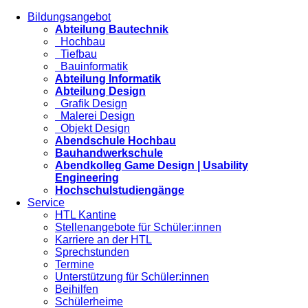
Bildungsangebot
Abteilung Bautechnik
Hochbau
Tiefbau
Bauinformatik
Abteilung Informatik
Abteilung Design
Grafik Design
Malerei Design
Objekt Design
Abendschule Hochbau
Bauhandwerkschule
Abendkolleg Game Design | Usability
Engineering
Hochschulstudiengänge
Service
HTL Kantine
Stellenangebote für Schüler:innen
Karriere an der HTL
Sprechstunden
Termine
Unterstützung für Schüler:innen
Beihilfen
Schülerheime