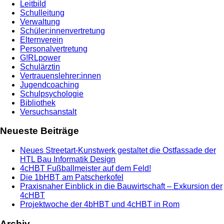
Leitbild
Schulleitung
Verwaltung
Schüler:innenvertretung
Elternverein
Personalvertretung
G!RLpower
Schulärztin
Vertrauenslehrer:innen
Jugendcoaching
Schulpsychologie
Bibliothek
Versuchsanstalt
Neueste Beiträge
Neues Streetart-Kunstwerk gestaltet die Ostfassade der
HTL Bau Informatik Design
4cHBT Fußballmeister auf dem Feld!
Die 1bHBT am Patscherkofel
Praxisnaher Einblick in die Bauwirtschaft – Exkursion der
4cHBT
Projektwoche der 4bHBT und 4cHBT in Rom
Archiv