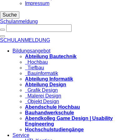
Impressum
Suche
Schulanmeldung
SCHULANMELDUNG
Bildungsangebot
Abteilung Bautechnik
Hochbau
Tiefbau
Bauinformatik
Abteilung Informatik
Abteilung Design
Grafik Design
Malerei Design
Objekt Design
Abendschule Hochbau
Bauhandwerkschule
Abendkolleg Game Design | Usability
Engineering
Hochschulstudiengänge
Service