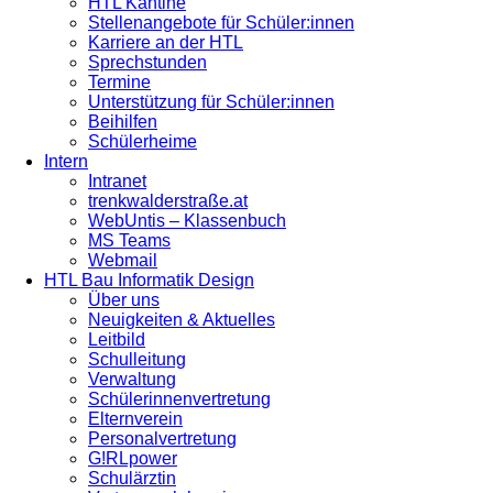
HTL Kantine
Stellenangebote für Schüler:innen
Karriere an der HTL
Sprechstunden
Termine
Unterstützung für Schüler:innen
Beihilfen
Schülerheime
Intern
Intranet
trenkwalderstraße.at
WebUntis – Klassenbuch
MS Teams
Webmail
HTL Bau Informatik Design
Über uns
Neuigkeiten & Aktuelles
Leitbild
Schulleitung
Verwaltung
Schülerinnenvertretung
Elternverein
Personalvertretung
G!RLpower
Schulärztin