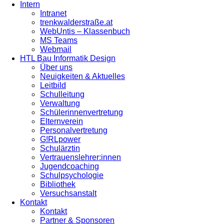
Intern
Intranet
trenkwalderstraße.at
WebUntis – Klassenbuch
MS Teams
Webmail
HTL Bau Informatik Design
Über uns
Neuigkeiten & Aktuelles
Leitbild
Schulleitung
Verwaltung
Schülerinnenvertretung
Elternverein
Personalvertretung
G!RLpower
Schulärztin
Vertrauenslehrer:innen
Jugendcoaching
Schulpsychologie
Bibliothek
Versuchsanstalt
Kontakt
Kontakt
Partner & Sponsoren