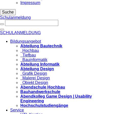
Impressum
Suche
Schulanmeldung
SCHULANMELDUNG
Bildungsangebot
Abteilung Bautechnik
Hochbau
Tiefbau
Bauinformatik
Abteilung Informatik
Abteilung Design
Grafik Design
Malerei Design
Objekt Design
Abendschule Hochbau
Bauhandwerkschule
Abendkolleg Game Design | Usability
Engineering
Hochschulstudiengänge
Service