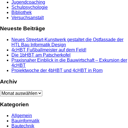
Jugendcoaching
Schulpsychologie
Bibliothek
Versuchsanstalt
Neueste Beiträge
Neues Streetart-Kunstwerk gestaltet die Ostfassade der
HTL Bau Informatik Design
4cHBT Fußballmeister auf dem Feld!
Die 1bHBT am Patscherkofel
Praxisnaher Einblick in die Bauwirtschaft – Exkursion der
4cHBT
Projektwoche der 4bHBT und 4cHBT in Rom
Archiv
Archiv
Kategorien
Allgemein
Bauinformatik
Bautechnik