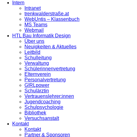
Intern
Intranet
trenkwalderstraße.at
WebUntis – Klassenbuch
MS Teams
Webmail
HTL Bau Informatik Design
Über uns
Neuigkeiten & Aktuelles
Leitbild
Schulleitung
Verwaltung
Schülerinnenvertretung
Elternverein
Personalvertretung
G!RLpower
Schulärztin
Vertrauenslehrer:innen
Jugendcoaching
Schulpsychologie
Bibliothek
Versuchsanstalt
Kontakt
Kontakt
Partner & Sponsoren