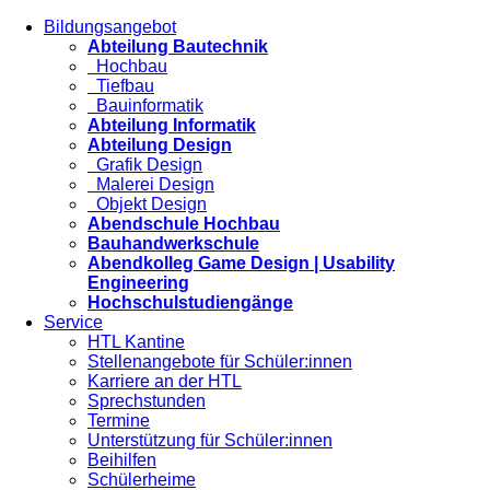
Bildungsangebot
Abteilung Bautechnik
Hochbau
Tiefbau
Bauinformatik
Abteilung Informatik
Abteilung Design
Grafik Design
Malerei Design
Objekt Design
Abendschule Hochbau
Bauhandwerkschule
Abendkolleg Game Design | Usability
Engineering
Hochschulstudiengänge
Service
HTL Kantine
Stellenangebote für Schüler:innen
Karriere an der HTL
Sprechstunden
Termine
Unterstützung für Schüler:innen
Beihilfen
Schülerheime