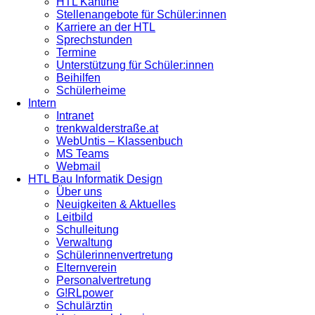
HTL Kantine
Stellenangebote für Schüler:innen
Karriere an der HTL
Sprechstunden
Termine
Unterstützung für Schüler:innen
Beihilfen
Schülerheime
Intern
Intranet
trenkwalderstraße.at
WebUntis – Klassenbuch
MS Teams
Webmail
HTL Bau Informatik Design
Über uns
Neuigkeiten & Aktuelles
Leitbild
Schulleitung
Verwaltung
Schülerinnenvertretung
Elternverein
Personalvertretung
G!RLpower
Schulärztin