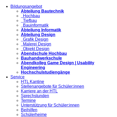
Bildungsangebot
Abteilung Bautechnik
Hochbau
Tiefbau
Bauinformatik
Abteilung Informatik
Abteilung Design
Grafik Design
Malerei Design
Objekt Design
Abendschule Hochbau
Bauhandwerkschule
Abendkolleg Game Design | Usability
Engineering
Hochschulstudiengänge
Service
HTL Kantine
Stellenangebote für Schüler:innen
Karriere an der HTL
Sprechstunden
Termine
Unterstützung für Schüler:innen
Beihilfen
Schülerheime