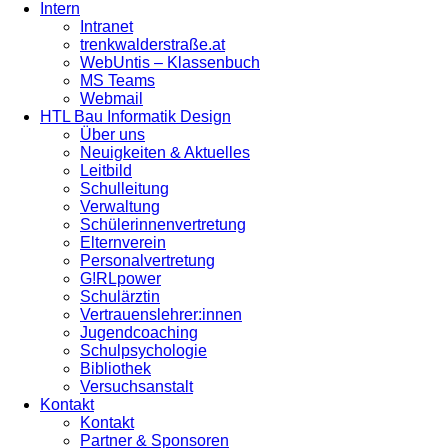
Intern
Intranet
trenkwalderstraße.at
WebUntis – Klassenbuch
MS Teams
Webmail
HTL Bau Informatik Design
Über uns
Neuigkeiten & Aktuelles
Leitbild
Schulleitung
Verwaltung
Schülerinnenvertretung
Elternverein
Personalvertretung
G!RLpower
Schulärztin
Vertrauenslehrer:innen
Jugendcoaching
Schulpsychologie
Bibliothek
Versuchsanstalt
Kontakt
Kontakt
Partner & Sponsoren