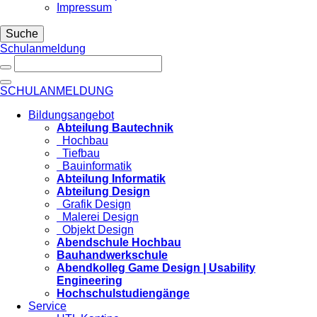
Impressum
Suche
Schulanmeldung
SCHULANMELDUNG
Bildungsangebot
Abteilung Bautechnik
Hochbau
Tiefbau
Bauinformatik
Abteilung Informatik
Abteilung Design
Grafik Design
Malerei Design
Objekt Design
Abendschule Hochbau
Bauhandwerkschule
Abendkolleg Game Design | Usability
Engineering
Hochschulstudiengänge
Service