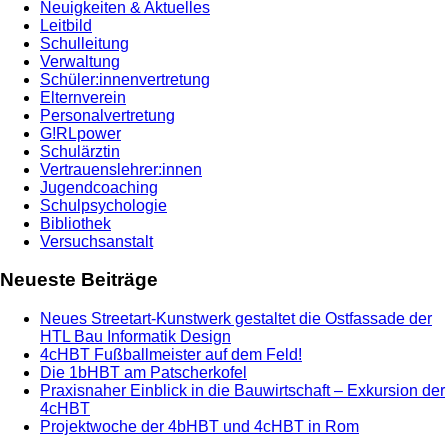
Neuigkeiten & Aktuelles
Leitbild
Schulleitung
Verwaltung
Schüler:innenvertretung
Elternverein
Personalvertretung
G!RLpower
Schulärztin
Vertrauenslehrer:innen
Jugendcoaching
Schulpsychologie
Bibliothek
Versuchsanstalt
Neueste Beiträge
Neues Streetart-Kunstwerk gestaltet die Ostfassade der
HTL Bau Informatik Design
4cHBT Fußballmeister auf dem Feld!
Die 1bHBT am Patscherkofel
Praxisnaher Einblick in die Bauwirtschaft – Exkursion der
4cHBT
Projektwoche der 4bHBT und 4cHBT in Rom