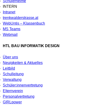
Schülerheime
INTERN
Intranet
trenkwalderstrasse.at
WebUntis – Klassenbuch
MS Teams
Webmail
HTL BAU INFORMATIK DESIGN
Über uns
Neuigkeiten & Aktuelles
Leitbild
Schulleitung
Verwaltung
Schüler:innenvertretung
Elternverein
Personalvertretung
G!RLpower