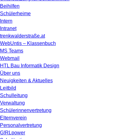
Beihilfen
Schülerheime
Intern
Intranet
trenkwalderstraße.at
WebUntis – Klassenbuch
MS Teams
Webmail
HTL Bau Informatik Design
Über uns
Neuigkeiten & Aktuelles
Leitbild
Schulleitung
Verwaltung
Schülerinnenvertretung
Elternverein
Personalvertretung
G!RLpower