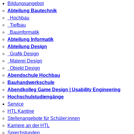
Bildungsangebot
Abteilung Bautechnik
Hochbau
Tiefbau
Bauinformatik
Abteilung Informatik
Abteilung Design
Grafik Design
Malerei Design
Objekt Design
Abendschule Hochbau
Bauhandwerkschule
Abendkolleg Game Design | Usability Engineering
Hochschulstudiengänge
Service
HTL Kantine
Stellenangebote für Schüler:innen
Karriere an der HTL
Sprechstunden