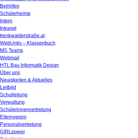
Beihilfen
Schülerheime
Intern
Intranet
trenkwalderstraße.at
WebUntis – Klassenbuch
MS Teams
Webmail
HTL Bau Informatik Design
Über uns
Neuigkeiten & Aktuelles
Leitbild
Schulleitung
Verwaltung
Schülerinnenvertretung
Elternverein
Personalvertretung
G!RLpower