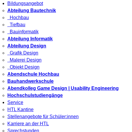
Bildungsangebot
Abteilung Bautechnik
Hochbau
Tiefbau
Bauinformatik
Abteilung Informatik
Abteilung Design
Grafik Design
Malerei Design
Objekt Design
Abendschule Hochbau
Bauhandwerkschule
Abendkolleg Game Design | Usability Engineering
Hochschulstudiengänge
Service
HTL Kantine
Stellenangebote für Schüler:innen
Karriere an der HTL
Sprechstunden