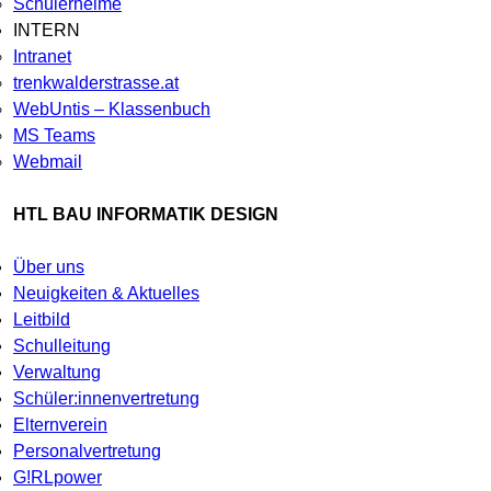
Schülerheime
INTERN
Intranet
trenkwalderstrasse.at
WebUntis – Klassenbuch
MS Teams
Webmail
HTL BAU INFORMATIK DESIGN
Über uns
Neuigkeiten & Aktuelles
Leitbild
Schulleitung
Verwaltung
Schüler:innenvertretung
Elternverein
Personalvertretung
G!RLpower