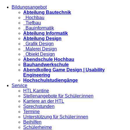
Bildungsangebot
Abteilung Bautechnik
Hochbau
Tiefbau
Bauinformatik
Abteilung Informatik
Abteilung Design
Grafik Design
Malerei Design
Objekt Design
Abendschule Hochbau
Bauhandwerkschule
Abendkolleg Game Design | Usability
Engineering
Hochschulstudiengänge
Service
HTL Kantine
Stellenangebote für Schüler:innen
Karriere an der HTL
Sprechstunden
Termine
Unterstützung für Schüler:innen
Beihilfen
Schülerheime