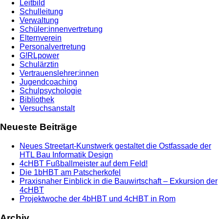
Leitbild
Schulleitung
Verwaltung
Schüler:innenvertretung
Elternverein
Personalvertretung
G!RLpower
Schulärztin
Vertrauenslehrer:innen
Jugendcoaching
Schulpsychologie
Bibliothek
Versuchsanstalt
Neueste Beiträge
Neues Streetart-Kunstwerk gestaltet die Ostfassade der
HTL Bau Informatik Design
4cHBT Fußballmeister auf dem Feld!
Die 1bHBT am Patscherkofel
Praxisnaher Einblick in die Bauwirtschaft – Exkursion der
4cHBT
Projektwoche der 4bHBT und 4cHBT in Rom
Archiv