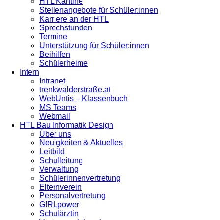
HTL Kantine
Stellenangebote für Schüler:innen
Karriere an der HTL
Sprechstunden
Termine
Unterstützung für Schüler:innen
Beihilfen
Schülerheime
Intern
Intranet
trenkwalderstraße.at
WebUntis – Klassenbuch
MS Teams
Webmail
HTL Bau Informatik Design
Über uns
Neuigkeiten & Aktuelles
Leitbild
Schulleitung
Verwaltung
Schülerinnenvertretung
Elternverein
Personalvertretung
G!RLpower
Schulärztin