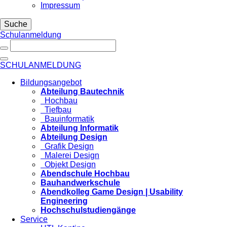
Impressum
Suche
Schulanmeldung
SCHULANMELDUNG
Bildungsangebot
Abteilung Bautechnik
Hochbau
Tiefbau
Bauinformatik
Abteilung Informatik
Abteilung Design
Grafik Design
Malerei Design
Objekt Design
Abendschule Hochbau
Bauhandwerkschule
Abendkolleg Game Design | Usability
Engineering
Hochschulstudiengänge
Service