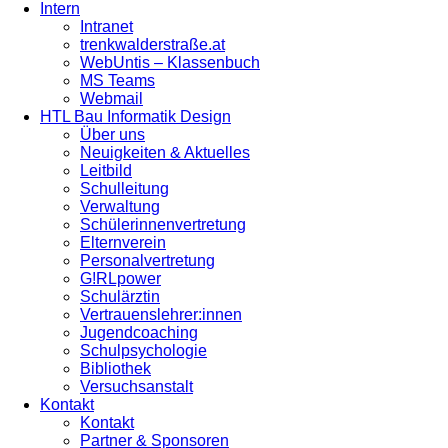
Intern
Intranet
trenkwalderstraße.at
WebUntis – Klassenbuch
MS Teams
Webmail
HTL Bau Informatik Design
Über uns
Neuigkeiten & Aktuelles
Leitbild
Schulleitung
Verwaltung
Schülerinnenvertretung
Elternverein
Personalvertretung
G!RLpower
Schulärztin
Vertrauenslehrer:innen
Jugendcoaching
Schulpsychologie
Bibliothek
Versuchsanstalt
Kontakt
Kontakt
Partner & Sponsoren