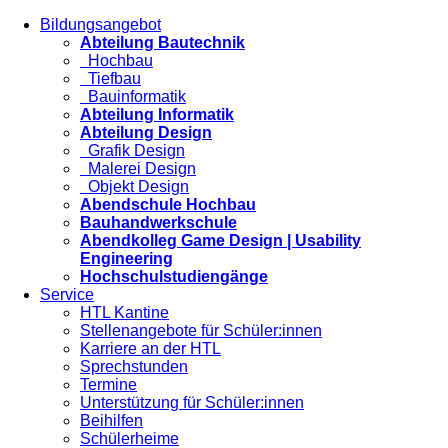
Bildungsangebot
Abteilung Bautechnik
Hochbau
Tiefbau
Bauinformatik
Abteilung Informatik
Abteilung Design
Grafik Design
Malerei Design
Objekt Design
Abendschule Hochbau
Bauhandwerkschule
Abendkolleg Game Design | Usability
Engineering
Hochschulstudiengänge
Service
HTL Kantine
Stellenangebote für Schüler:innen
Karriere an der HTL
Sprechstunden
Termine
Unterstützung für Schüler:innen
Beihilfen
Schülerheime