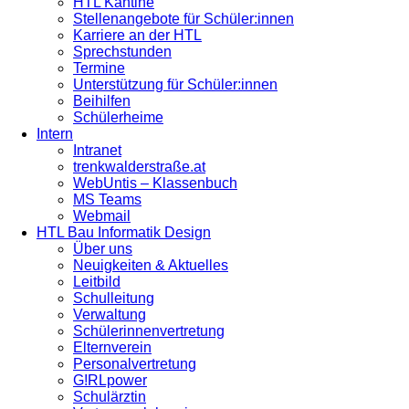
HTL Kantine
Stellenangebote für Schüler:innen
Karriere an der HTL
Sprechstunden
Termine
Unterstützung für Schüler:innen
Beihilfen
Schülerheime
Intern
Intranet
trenkwalderstraße.at
WebUntis – Klassenbuch
MS Teams
Webmail
HTL Bau Informatik Design
Über uns
Neuigkeiten & Aktuelles
Leitbild
Schulleitung
Verwaltung
Schülerinnenvertretung
Elternverein
Personalvertretung
G!RLpower
Schulärztin