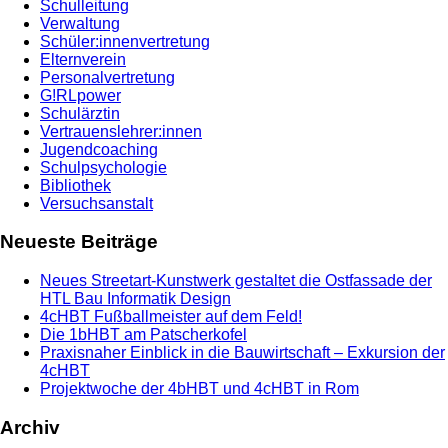
Schulleitung
Verwaltung
Schüler:innenvertretung
Elternverein
Personalvertretung
G!RLpower
Schulärztin
Vertrauenslehrer:innen
Jugendcoaching
Schulpsychologie
Bibliothek
Versuchsanstalt
Neueste Beiträge
Neues Streetart-Kunstwerk gestaltet die Ostfassade der
HTL Bau Informatik Design
4cHBT Fußballmeister auf dem Feld!
Die 1bHBT am Patscherkofel
Praxisnaher Einblick in die Bauwirtschaft – Exkursion der
4cHBT
Projektwoche der 4bHBT und 4cHBT in Rom
Archiv