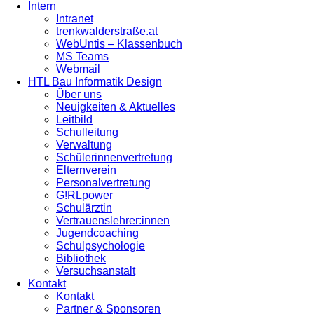
Intern
Intranet
trenkwalderstraße.at
WebUntis – Klassenbuch
MS Teams
Webmail
HTL Bau Informatik Design
Über uns
Neuigkeiten & Aktuelles
Leitbild
Schulleitung
Verwaltung
Schülerinnenvertretung
Elternverein
Personalvertretung
G!RLpower
Schulärztin
Vertrauenslehrer:innen
Jugendcoaching
Schulpsychologie
Bibliothek
Versuchsanstalt
Kontakt
Kontakt
Partner & Sponsoren