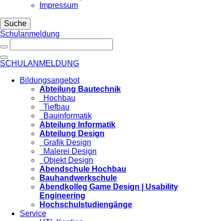
Impressum
Suche
Schulanmeldung
SCHULANMELDUNG
Bildungsangebot
Abteilung Bautechnik
Hochbau
Tiefbau
Bauinformatik
Abteilung Informatik
Abteilung Design
Grafik Design
Malerei Design
Objekt Design
Abendschule Hochbau
Bauhandwerkschule
Abendkolleg Game Design | Usability
Engineering
Hochschulstudiengänge
Service