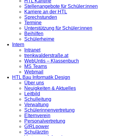
HTL Kantine
Stellenangebote für Schüler:innen
Karriere an der HTL
Sprechstunden
Termine
Unterstützung für Schüler:innen
Beihilfen
Schülerheime
Intern
Intranet
trenkwalderstraße.at
WebUntis – Klassenbuch
MS Teams
Webmail
HTL Bau Informatik Design
Über uns
Neuigkeiten & Aktuelles
Leitbild
Schulleitung
Verwaltung
Schülerinnenvertretung
Elternverein
Personalvertretung
G!RLpower
Schulärztin