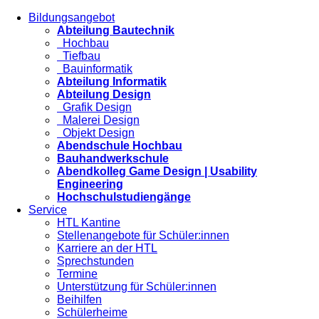
Bildungsangebot
Abteilung Bautechnik
Hochbau
Tiefbau
Bauinformatik
Abteilung Informatik
Abteilung Design
Grafik Design
Malerei Design
Objekt Design
Abendschule Hochbau
Bauhandwerkschule
Abendkolleg Game Design | Usability
Engineering
Hochschulstudiengänge
Service
HTL Kantine
Stellenangebote für Schüler:innen
Karriere an der HTL
Sprechstunden
Termine
Unterstützung für Schüler:innen
Beihilfen
Schülerheime