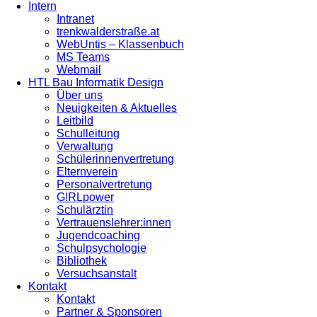
Intern
Intranet
trenkwalderstraße.at
WebUntis – Klassenbuch
MS Teams
Webmail
HTL Bau Informatik Design
Über uns
Neuigkeiten & Aktuelles
Leitbild
Schulleitung
Verwaltung
Schülerinnenvertretung
Elternverein
Personalvertretung
G!RLpower
Schulärztin
Vertrauenslehrer:innen
Jugendcoaching
Schulpsychologie
Bibliothek
Versuchsanstalt
Kontakt
Kontakt
Partner & Sponsoren