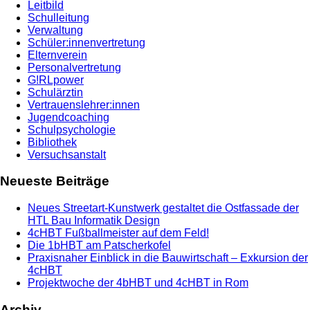
Leitbild
Schulleitung
Verwaltung
Schüler:innenvertretung
Elternverein
Personalvertretung
G!RLpower
Schulärztin
Vertrauenslehrer:innen
Jugendcoaching
Schulpsychologie
Bibliothek
Versuchsanstalt
Neueste Beiträge
Neues Streetart-Kunstwerk gestaltet die Ostfassade der
HTL Bau Informatik Design
4cHBT Fußballmeister auf dem Feld!
Die 1bHBT am Patscherkofel
Praxisnaher Einblick in die Bauwirtschaft – Exkursion der
4cHBT
Projektwoche der 4bHBT und 4cHBT in Rom
Archiv