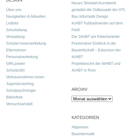
DESIGN
Neues Streetart-Kunstwerk
Über uns
gestaltet die Ostfassade der HTL
Neuigkeiten & Aktuelles
Bau Informatik Design
Leitbild
4cHBT Fußballmeister auf dem
Schulleitung
Feld!
Verwaltung
Die 1bHBT am Patscherkofel
Schüler:innenvertretung
Praxisnaher Einblick in die
Elternverein
Bauwirtschaft – Exkursion der
Personalvertretung
4cHBT
G!RLpower
Projektwoche der 4bHBT und
Schulärztin
4cHBT in Rom
Vertrauenslehrer:innen
Jugendcoaching
ARCHIV
Schulpsychologie
Bibliothek
Archiv
Versuchsanstalt
KATEGORIEN
Allgemein
Bauinformatik