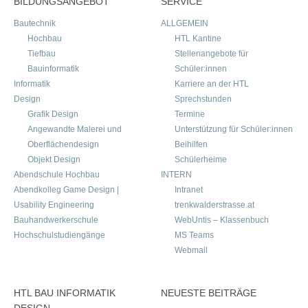
BILDUNGSANGEBOT
SERVICE
Bautechnik
ALLGEMEIN
Hochbau
HTL Kantine
Tiefbau
Stellenangebote für
Bauinformatik
Schüler:innen
Informatik
Karriere an der HTL
Design
Sprechstunden
Grafik Design
Termine
Angewandte Malerei und
Unterstützung für Schüler:innen
Oberflächendesign
Beihilfen
Objekt Design
Schülerheime
Abendschule Hochbau
INTERN
Abendkolleg Game Design |
Intranet
Usability Engineering
trenkwalderstrasse.at
Bauhandwerkerschule
WebUntis – Klassenbuch
Hochschulstudiengänge
MS Teams
Webmail
HTL BAU INFORMATIK
NEUESTE BEITRÄGE