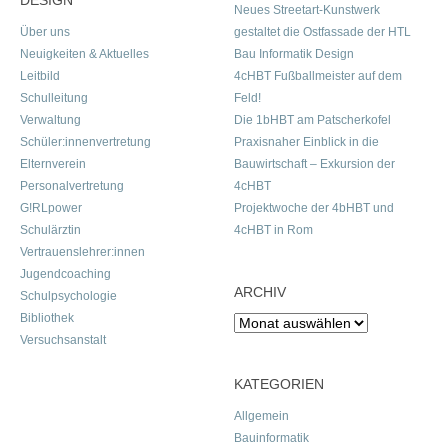
DESIGN
Neues Streetart-Kunstwerk
Über uns
gestaltet die Ostfassade der HTL
Neuigkeiten & Aktuelles
Bau Informatik Design
Leitbild
4cHBT Fußballmeister auf dem
Schulleitung
Feld!
Verwaltung
Die 1bHBT am Patscherkofel
Schüler:innenvertretung
Praxisnaher Einblick in die
Elternverein
Bauwirtschaft – Exkursion der
Personalvertretung
4cHBT
G!RLpower
Projektwoche der 4bHBT und
Schulärztin
4cHBT in Rom
Vertrauenslehrer:innen
Jugendcoaching
ARCHIV
Schulpsychologie
Bibliothek
Archiv
Versuchsanstalt
KATEGORIEN
Allgemein
Bauinformatik