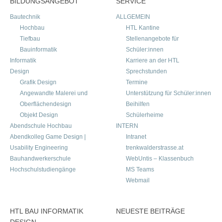
BILDUNGSANGEBOT
SERVICE
Bautechnik
ALLGEMEIN
Hochbau
HTL Kantine
Tiefbau
Stellenangebote für
Bauinformatik
Schüler:innen
Informatik
Karriere an der HTL
Design
Sprechstunden
Grafik Design
Termine
Angewandte Malerei und
Unterstützung für Schüler:innen
Oberflächendesign
Beihilfen
Objekt Design
Schülerheime
Abendschule Hochbau
INTERN
Abendkolleg Game Design |
Intranet
Usability Engineering
trenkwalderstrasse.at
Bauhandwerkerschule
WebUntis – Klassenbuch
Hochschulstudiengänge
MS Teams
Webmail
HTL BAU INFORMATIK
NEUESTE BEITRÄGE