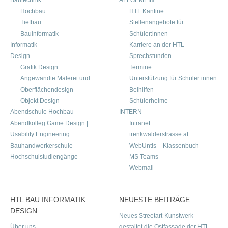
Bautechnik
ALLGEMEIN
Hochbau
HTL Kantine
Tiefbau
Stellenangebote für
Bauinformatik
Schüler:innen
Informatik
Karriere an der HTL
Design
Sprechstunden
Grafik Design
Termine
Angewandte Malerei und
Unterstützung für Schüler:innen
Oberflächendesign
Beihilfen
Objekt Design
Schülerheime
Abendschule Hochbau
INTERN
Abendkolleg Game Design |
Intranet
Usability Engineering
trenkwalderstrasse.at
Bauhandwerkerschule
WebUntis – Klassenbuch
Hochschulstudiengänge
MS Teams
Webmail
HTL BAU INFORMATIK
NEUESTE BEITRÄGE
DESIGN
Neues Streetart-Kunstwerk
Über uns
gestaltet die Ostfassade der HTL