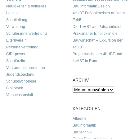
Neuigkeiten & Aktuelles
Bau Informatik Design
Leitbild
4cHBT Fußballmeister auf dem
Schulleitung
Feld!
Verwaltung
Die 1bHBT am Patscherkofel
Schüler:innenvertretung
Praxisnaher Einblick in die
Elternverein
Bauwirtschaft – Exkursion der
Personalvertretung
4cHBT
G!RLpower
Projektwoche der 4bHBT und
Schulärztin
4cHBT in Rom
Vertrauenslehrer:innen
Jugendcoaching
ARCHIV
Schulpsychologie
Bibliothek
Archiv
Versuchsanstalt
KATEGORIEN
Allgemein
Bauinformatik
Bautechnik