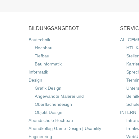
BILDUNGSANGEBOT
SERVI
Bautechnik
ALLGEM
Hochbau
HTL K
Tiefbau
Stelle
Bauinformatik
Karrie
Informatik
Sprec
Design
Termi
Grafik Design
Unters
Angewandte Malerei und
Beihil
Oberflächendesign
Schül
Objekt Design
INTERN
Abendschule Hochbau
Intran
Abendkolleg Game Design | Usability
trenkw
Engineering
WebUn