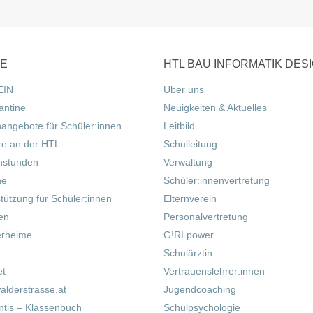
CE
HTL BAU INFORMATIK DES
EIN
Über uns
antine
Neuigkeiten & Aktuelles
nangebote für Schüler:innen
Leitbild
re an der HTL
Schulleitung
hstunden
Verwaltung
ne
Schüler:innenvertretung
tützung für Schüler:innen
Elternverein
fen
Personalvertretung
erheime
G!RLpower
Schulärztin
et
Vertrauenslehrer:innen
alderstrasse.at
Jugendcoaching
tis – Klassenbuch
Schulpsychologie