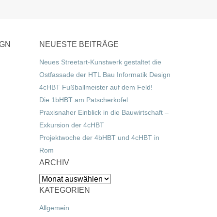
IGN
NEUESTE BEITRÄGE
Neues Streetart-Kunstwerk gestaltet die
Ostfassade der HTL Bau Informatik Design
4cHBT Fußballmeister auf dem Feld!
Die 1bHBT am Patscherkofel
Praxisnaher Einblick in die Bauwirtschaft –
Exkursion der 4cHBT
Projektwoche der 4bHBT und 4cHBT in
Rom
ARCHIV
Archiv
KATEGORIEN
Allgemein