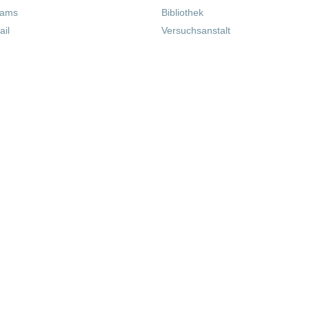
eams
Bibliothek
il
Versuchsanstalt