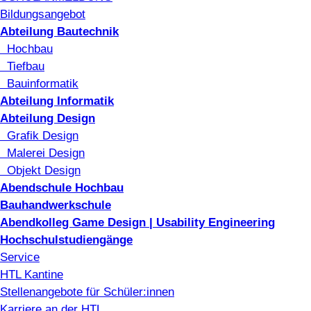
Bildungsangebot
Abteilung Bautechnik
Hochbau
Tiefbau
Bauinformatik
Abteilung Informatik
Abteilung Design
Grafik Design
Malerei Design
Objekt Design
Abendschule Hochbau
Bauhandwerkschule
Abendkolleg Game Design | Usability Engineering
Hochschulstudiengänge
Service
HTL Kantine
Stellenangebote für Schüler:innen
Karriere an der HTL