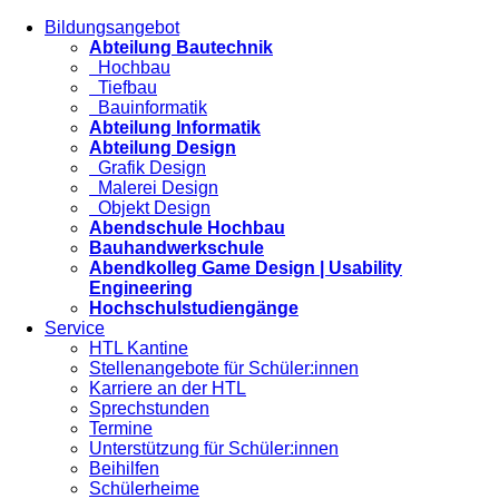
Bildungsangebot
Abteilung Bautechnik
Hochbau
Tiefbau
Bauinformatik
Abteilung Informatik
Abteilung Design
Grafik Design
Malerei Design
Objekt Design
Abendschule Hochbau
Bauhandwerkschule
Abendkolleg Game Design | Usability
Engineering
Hochschulstudiengänge
Service
HTL Kantine
Stellenangebote für Schüler:innen
Karriere an der HTL
Sprechstunden
Termine
Unterstützung für Schüler:innen
Beihilfen
Schülerheime