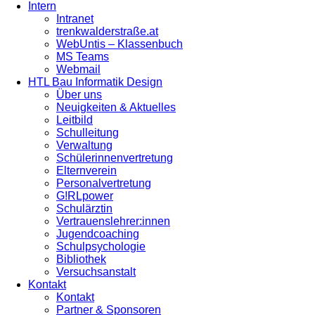
Intern
Intranet
trenkwalderstraße.at
WebUntis – Klassenbuch
MS Teams
Webmail
HTL Bau Informatik Design
Über uns
Neuigkeiten & Aktuelles
Leitbild
Schulleitung
Verwaltung
Schülerinnenvertretung
Elternverein
Personalvertretung
G!RLpower
Schulärztin
Vertrauenslehrer:innen
Jugendcoaching
Schulpsychologie
Bibliothek
Versuchsanstalt
Kontakt
Kontakt
Partner & Sponsoren