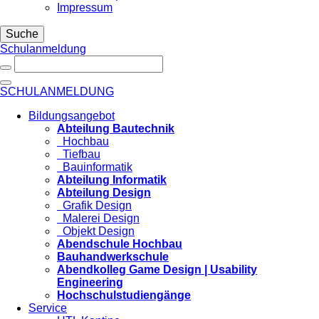
Impressum
Suche
Schulanmeldung
SCHULANMELDUNG
Bildungsangebot
Abteilung Bautechnik
Hochbau
Tiefbau
Bauinformatik
Abteilung Informatik
Abteilung Design
Grafik Design
Malerei Design
Objekt Design
Abendschule Hochbau
Bauhandwerkschule
Abendkolleg Game Design | Usability
Engineering
Hochschulstudiengänge
Service