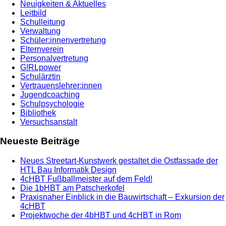
Neuigkeiten & Aktuelles
Leitbild
Schulleitung
Verwaltung
Schüler:innenvertretung
Elternverein
Personalvertretung
G!RLpower
Schulärztin
Vertrauenslehrer:innen
Jugendcoaching
Schulpsychologie
Bibliothek
Versuchsanstalt
Neueste Beiträge
Neues Streetart-Kunstwerk gestaltet die Ostfassade der
HTL Bau Informatik Design
4cHBT Fußballmeister auf dem Feld!
Die 1bHBT am Patscherkofel
Praxisnaher Einblick in die Bauwirtschaft – Exkursion der
4cHBT
Projektwoche der 4bHBT und 4cHBT in Rom