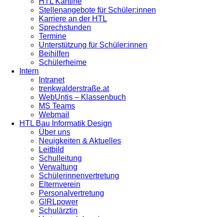
HTL Kantine
Stellenangebote für Schüler:innen
Karriere an der HTL
Sprechstunden
Termine
Unterstützung für Schüler:innen
Beihilfen
Schülerheime
Intern
Intranet
trenkwalderstraße.at
WebUntis – Klassenbuch
MS Teams
Webmail
HTL Bau Informatik Design
Über uns
Neuigkeiten & Aktuelles
Leitbild
Schulleitung
Verwaltung
Schülerinnenvertretung
Elternverein
Personalvertretung
G!RLpower
Schulärztin