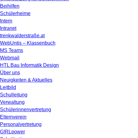
Beihilfen
Schülerheime
Intern
Intranet
trenkwalderstraße.at
WebUntis – Klassenbuch
MS Teams
Webmail
HTL Bau Informatik Design
Über uns
Neuigkeiten & Aktuelles
Leitbild
Schulleitung
Verwaltung
Schülerinnenvertretung
Elternverein
Personalvertretung
G!RLpower