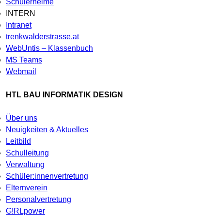
Schülerheime
INTERN
Intranet
trenkwalderstrasse.at
WebUntis – Klassenbuch
MS Teams
Webmail
HTL BAU INFORMATIK DESIGN
Über uns
Neuigkeiten & Aktuelles
Leitbild
Schulleitung
Verwaltung
Schüler:innenvertretung
Elternverein
Personalvertretung
G!RLpower