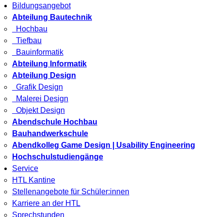
Bildungsangebot
Abteilung Bautechnik
Hochbau
Tiefbau
Bauinformatik
Abteilung Informatik
Abteilung Design
Grafik Design
Malerei Design
Objekt Design
Abendschule Hochbau
Bauhandwerkschule
Abendkolleg Game Design | Usability Engineering
Hochschulstudiengänge
Service
HTL Kantine
Stellenangebote für Schüler:innen
Karriere an der HTL
Sprechstunden