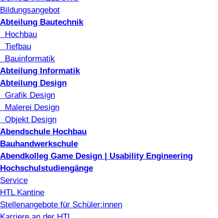
Bildungsangebot
Abteilung Bautechnik
Hochbau
Tiefbau
Bauinformatik
Abteilung Informatik
Abteilung Design
Grafik Design
Malerei Design
Objekt Design
Abendschule Hochbau
Bauhandwerkschule
Abendkolleg Game Design | Usability Engineering
Hochschulstudiengänge
Service
HTL Kantine
Stellenangebote für Schüler:innen
Karriere an der HTL