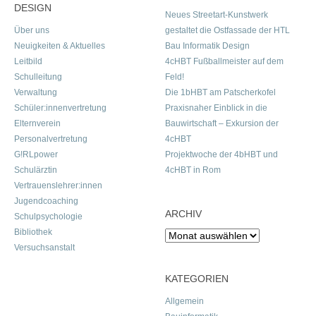
DESIGN
Neues Streetart-Kunstwerk
Über uns
gestaltet die Ostfassade der HTL
Neuigkeiten & Aktuelles
Bau Informatik Design
Leitbild
4cHBT Fußballmeister auf dem
Schulleitung
Feld!
Verwaltung
Die 1bHBT am Patscherkofel
Schüler:innenvertretung
Praxisnaher Einblick in die
Elternverein
Bauwirtschaft – Exkursion der
Personalvertretung
4cHBT
G!RLpower
Projektwoche der 4bHBT und
Schulärztin
4cHBT in Rom
Vertrauenslehrer:innen
Jugendcoaching
ARCHIV
Schulpsychologie
Bibliothek
Archiv
Versuchsanstalt
KATEGORIEN
Allgemein