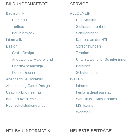
BILDUNGSANGEBOT
SERVICE
Bautechnik
ALLGEMEIN
Hochbau
HTL Kantine
Tiefbau
Stellenangebote für
Bauinformatik
Schüler:innen
Informatik
Karriere an der HTL
Design
Sprechstunden
Grafik Design
Termine
Angewandte Malerei und
Unterstützung für Schüler:innen
Oberflächendesign
Beihilfen
Objekt Design
Schülerheime
Abendschule Hochbau
INTERN
Abendkolleg Game Design |
Intranet
Usability Engineering
trenkwalderstrasse.at
Bauhandwerkerschule
WebUntis – Klassenbuch
Hochschulstudiengänge
MS Teams
Webmail
HTL BAU INFORMATIK
NEUESTE BEITRÄGE