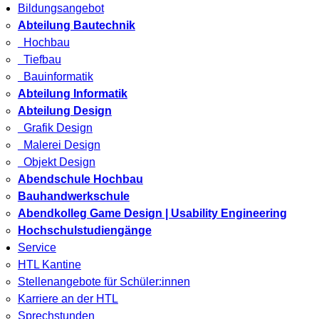
Bildungsangebot
Abteilung Bautechnik
Hochbau
Tiefbau
Bauinformatik
Abteilung Informatik
Abteilung Design
Grafik Design
Malerei Design
Objekt Design
Abendschule Hochbau
Bauhandwerkschule
Abendkolleg Game Design | Usability Engineering
Hochschulstudiengänge
Service
HTL Kantine
Stellenangebote für Schüler:innen
Karriere an der HTL
Sprechstunden