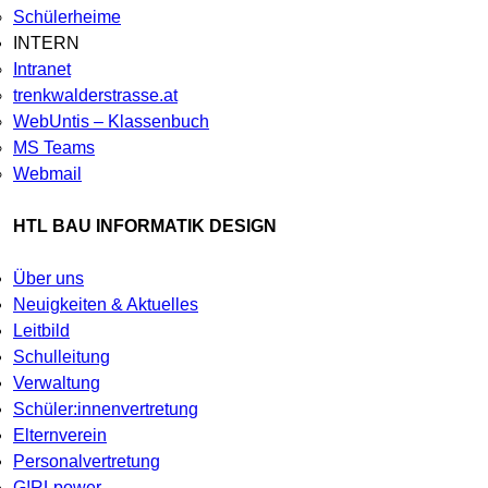
Schülerheime
INTERN
Intranet
trenkwalderstrasse.at
WebUntis – Klassenbuch
MS Teams
Webmail
HTL BAU INFORMATIK DESIGN
Über uns
Neuigkeiten & Aktuelles
Leitbild
Schulleitung
Verwaltung
Schüler:innenvertretung
Elternverein
Personalvertretung
G!RLpower