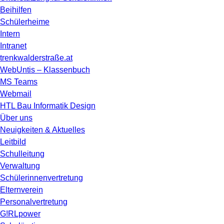
Beihilfen
Schülerheime
Intern
Intranet
trenkwalderstraße.at
WebUntis – Klassenbuch
MS Teams
Webmail
HTL Bau Informatik Design
Über uns
Neuigkeiten & Aktuelles
Leitbild
Schulleitung
Verwaltung
Schülerinnenvertretung
Elternverein
Personalvertretung
G!RLpower