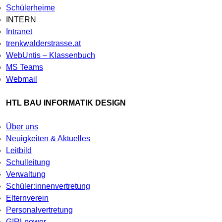
Schülerheime
INTERN
Intranet
trenkwalderstrasse.at
WebUntis – Klassenbuch
MS Teams
Webmail
HTL BAU INFORMATIK DESIGN
Über uns
Neuigkeiten & Aktuelles
Leitbild
Schulleitung
Verwaltung
Schüler:innenvertretung
Elternverein
Personalvertretung
G!RLpower