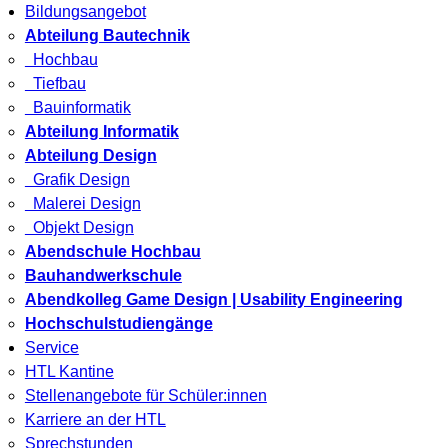
Bildungsangebot
Abteilung Bautechnik
Hochbau
Tiefbau
Bauinformatik
Abteilung Informatik
Abteilung Design
Grafik Design
Malerei Design
Objekt Design
Abendschule Hochbau
Bauhandwerkschule
Abendkolleg Game Design | Usability Engineering
Hochschulstudiengänge
Service
HTL Kantine
Stellenangebote für Schüler:innen
Karriere an der HTL
Sprechstunden