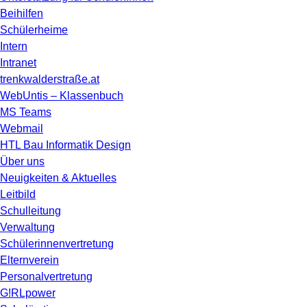
Beihilfen
Schülerheime
Intern
Intranet
trenkwalderstraße.at
WebUntis – Klassenbuch
MS Teams
Webmail
HTL Bau Informatik Design
Über uns
Neuigkeiten & Aktuelles
Leitbild
Schulleitung
Verwaltung
Schülerinnenvertretung
Elternverein
Personalvertretung
G!RLpower