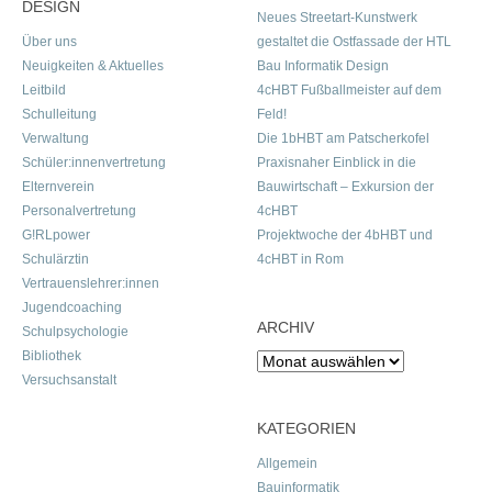
DESIGN
Neues Streetart-Kunstwerk
Über uns
gestaltet die Ostfassade der HTL
Neuigkeiten & Aktuelles
Bau Informatik Design
Leitbild
4cHBT Fußballmeister auf dem
Schulleitung
Feld!
Verwaltung
Die 1bHBT am Patscherkofel
Schüler:innenvertretung
Praxisnaher Einblick in die
Elternverein
Bauwirtschaft – Exkursion der
Personalvertretung
4cHBT
G!RLpower
Projektwoche der 4bHBT und
Schulärztin
4cHBT in Rom
Vertrauenslehrer:innen
Jugendcoaching
ARCHIV
Schulpsychologie
Bibliothek
Archiv
Versuchsanstalt
KATEGORIEN
Allgemein
Bauinformatik