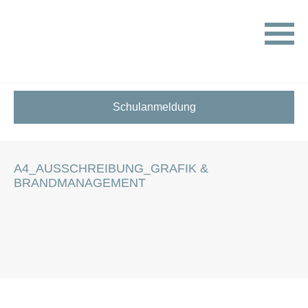
HOME
STELLENANGEBOTE FÜR SCHÜLER:INNEN
A4_AUSSCHREIBUNG_GRAFIK & BRANDMANAGEMENT
Schulanmeldung
A4_AUSSCHREIBUNG_GRAFIK &
BRANDMANAGEMENT