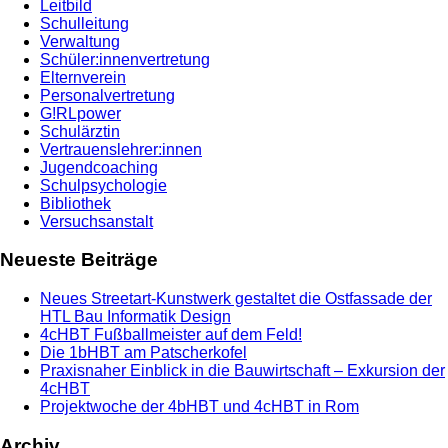
Leitbild
Schulleitung
Verwaltung
Schüler:innenvertretung
Elternverein
Personalvertretung
G!RLpower
Schulärztin
Vertrauenslehrer:innen
Jugendcoaching
Schulpsychologie
Bibliothek
Versuchsanstalt
Neueste Beiträge
Neues Streetart-Kunstwerk gestaltet die Ostfassade der
HTL Bau Informatik Design
4cHBT Fußballmeister auf dem Feld!
Die 1bHBT am Patscherkofel
Praxisnaher Einblick in die Bauwirtschaft – Exkursion der
4cHBT
Projektwoche der 4bHBT und 4cHBT in Rom
Archiv