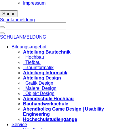
Impressum
Suche
Schulanmeldung
SCHULANMELDUNG
Bildungsangebot
Abteilung Bautechnik
Hochbau
Tiefbau
Bauinformatik
Abteilung Informatik
Abteilung Design
Grafik Design
Malerei Design
Objekt Design
Abendschule Hochbau
Bauhandwerkschule
Abendkolleg Game Design | Usability
Engineering
Hochschulstudiengänge
Service