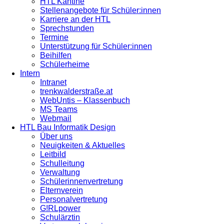
HTL Kantine
Stellenangebote für Schüler:innen
Karriere an der HTL
Sprechstunden
Termine
Unterstützung für Schüler:innen
Beihilfen
Schülerheime
Intern
Intranet
trenkwalderstraße.at
WebUntis – Klassenbuch
MS Teams
Webmail
HTL Bau Informatik Design
Über uns
Neuigkeiten & Aktuelles
Leitbild
Schulleitung
Verwaltung
Schülerinnenvertretung
Elternverein
Personalvertretung
G!RLpower
Schulärztin