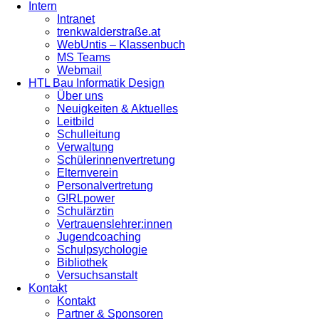
Intern
Intranet
trenkwalderstraße.at
WebUntis – Klassenbuch
MS Teams
Webmail
HTL Bau Informatik Design
Über uns
Neuigkeiten & Aktuelles
Leitbild
Schulleitung
Verwaltung
Schülerinnenvertretung
Elternverein
Personalvertretung
G!RLpower
Schulärztin
Vertrauenslehrer:innen
Jugendcoaching
Schulpsychologie
Bibliothek
Versuchsanstalt
Kontakt
Kontakt
Partner & Sponsoren