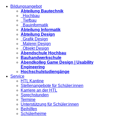
Bildungsangebot
Abteilung Bautechnik
Hochbau
Tiefbau
Bauinformatik
Abteilung Informatik
Abteilung Design
Grafik Design
Malerei Design
Objekt Design
Abendschule Hochbau
Bauhandwerkschule
Abendkolleg Game Design | Usability
Engineering
Hochschulstudiengänge
Service
HTL Kantine
Stellenangebote für Schüler:innen
Karriere an der HTL
Sprechstunden
Termine
Unterstützung für Schüler:innen
Beihilfen
Schülerheime