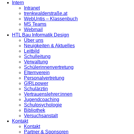
Intern
Intranet
trenkwalderstraße.at
WebUntis – Klassenbuch
MS Teams
Webmail
HTL Bau Informatik Design
Über uns
Neuigkeiten & Aktuelles
Leitbild
Schulleitung
Verwaltung
Schülerinnenvertretung
Elternverein
Personalvertretung
G!RLpower
Schulärztin
Vertrauenslehrer:innen
Jugendcoaching
Schulpsychologie
Bibliothek
Versuchsanstalt
Kontakt
Kontakt
Partner & Sponsoren