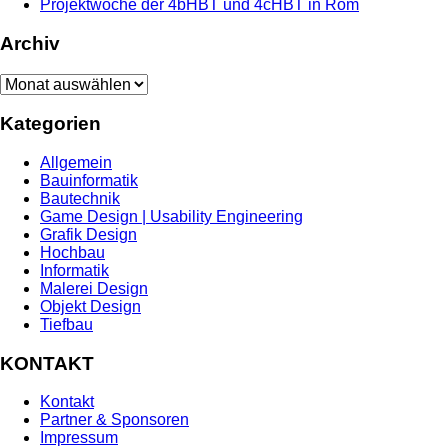
Projektwoche der 4bHBT und 4cHBT in Rom
Archiv
Archiv
Kategorien
Allgemein
Bauinformatik
Bautechnik
Game Design | Usability Engineering
Grafik Design
Hochbau
Informatik
Malerei Design
Objekt Design
Tiefbau
KONTAKT
Kontakt
Partner & Sponsoren
Impressum