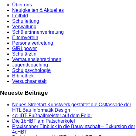
Über uns
Neuigkeiten & Aktuelles
Leitbild
Schulleitung
Verwaltung
Schüler:innenvertretung
Elternverein
Personalvertretung
G!RLpower
Schulärztin
Vertrauenslehrer:innen
Jugendcoaching
Schulpsychologie
Bibliothek
Versuchsanstalt
Neueste Beiträge
Neues Streetart-Kunstwerk gestaltet die Ostfassade der
HTL Bau Informatik Design
4cHBT Fußballmeister auf dem Feld!
Die 1bHBT am Patscherkofel
Praxisnaher Einblick in die Bauwirtschaft – Exkursion der
4cHBT