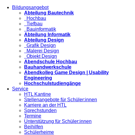
Bildungsangebot
Abteilung Bautechnik
Hochbau
Tiefbau
Bauinformatik
Abteilung Informatik
Abteilung Design
Grafik Design
Malerei Design
Objekt Design
Abendschule Hochbau
Bauhandwerkschule
Abendkolleg Game Design | Usability
Engineering
Hochschulstudiengänge
Service
HTL Kantine
Stellenangebote für Schüler:innen
Karriere an der HTL
Sprechstunden
Termine
Unterstützung für Schüler:innen
Beihilfen
Schülerheime