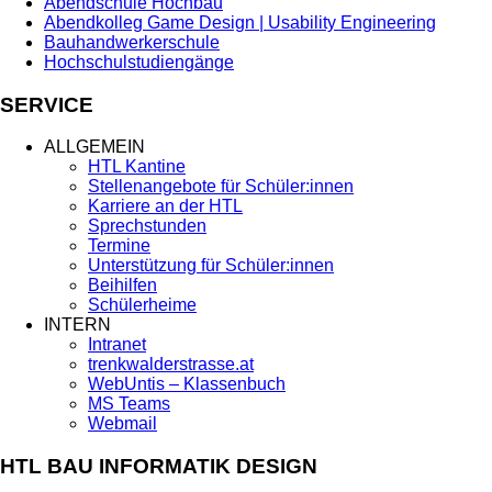
Abendschule Hochbau
Abendkolleg Game Design | Usability Engineering
Bauhandwerkerschule
Hochschulstudiengänge
SERVICE
ALLGEMEIN
HTL Kantine
Stellenangebote für Schüler:innen
Karriere an der HTL
Sprechstunden
Termine
Unterstützung für Schüler:innen
Beihilfen
Schülerheime
INTERN
Intranet
trenkwalderstrasse.at
WebUntis – Klassenbuch
MS Teams
Webmail
HTL BAU INFORMATIK DESIGN