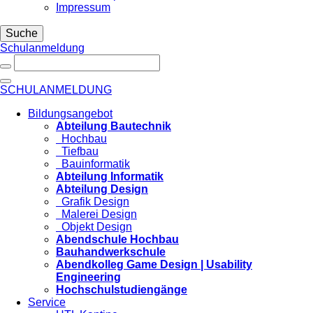
Impressum
Suche
Schulanmeldung
SCHULANMELDUNG
Bildungsangebot
Abteilung Bautechnik
Hochbau
Tiefbau
Bauinformatik
Abteilung Informatik
Abteilung Design
Grafik Design
Malerei Design
Objekt Design
Abendschule Hochbau
Bauhandwerkschule
Abendkolleg Game Design | Usability
Engineering
Hochschulstudiengänge
Service