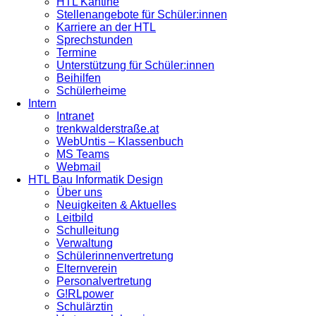
HTL Kantine
Stellenangebote für Schüler:innen
Karriere an der HTL
Sprechstunden
Termine
Unterstützung für Schüler:innen
Beihilfen
Schülerheime
Intern
Intranet
trenkwalderstraße.at
WebUntis – Klassenbuch
MS Teams
Webmail
HTL Bau Informatik Design
Über uns
Neuigkeiten & Aktuelles
Leitbild
Schulleitung
Verwaltung
Schülerinnenvertretung
Elternverein
Personalvertretung
G!RLpower
Schulärztin