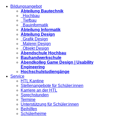
Bildungsangebot
Abteilung Bautechnik
Hochbau
Tiefbau
Bauinformatik
Abteilung Informatik
Abteilung Design
Grafik Design
Malerei Design
Objekt Design
Abendschule Hochbau
Bauhandwerkschule
Abendkolleg Game Design | Usability
Engineering
Hochschulstudiengänge
Service
HTL Kantine
Stellenangebote für Schüler:innen
Karriere an der HTL
Sprechstunden
Termine
Unterstützung für Schüler:innen
Beihilfen
Schülerheime