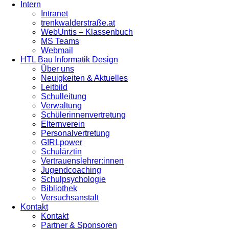
Intern
Intranet
trenkwalderstraße.at
WebUntis – Klassenbuch
MS Teams
Webmail
HTL Bau Informatik Design
Über uns
Neuigkeiten & Aktuelles
Leitbild
Schulleitung
Verwaltung
Schülerinnenvertretung
Elternverein
Personalvertretung
G!RLpower
Schulärztin
Vertrauenslehrer:innen
Jugendcoaching
Schulpsychologie
Bibliothek
Versuchsanstalt
Kontakt
Kontakt
Partner & Sponsoren