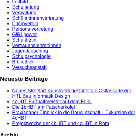
Leitbild
Schulleitung
Verwaltung
Schüler:innenvertretung
Elternverein
Personalvertretung
G!RLpower
Schulärztin
Vertrauenslehrer:innen
Jugendcoaching
Schulpsychologie
Bibliothek
Versuchsanstalt
Neueste Beiträge
Neues Streetart-Kunstwerk gestaltet die Ostfassade der
HTL Bau Informatik Design
4cHBT Fußballmeister auf dem Feld!
Die 1bHBT am Patscherkofel
Praxisnaher Einblick in die Bauwirtschaft – Exkursion der
4cHBT
Projektwoche der 4bHBT und 4cHBT in Rom
Archiv