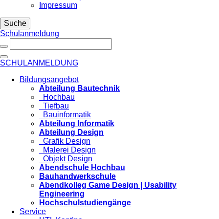
Impressum
Suche
Schulanmeldung
SCHULANMELDUNG
Bildungsangebot
Abteilung Bautechnik
Hochbau
Tiefbau
Bauinformatik
Abteilung Informatik
Abteilung Design
Grafik Design
Malerei Design
Objekt Design
Abendschule Hochbau
Bauhandwerkschule
Abendkolleg Game Design | Usability
Engineering
Hochschulstudiengänge
Service