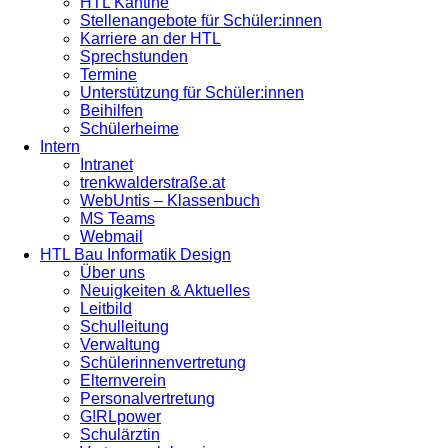
HTL Kantine
Stellenangebote für Schüler:innen
Karriere an der HTL
Sprechstunden
Termine
Unterstützung für Schüler:innen
Beihilfen
Schülerheime
Intern
Intranet
trenkwalderstraße.at
WebUntis – Klassenbuch
MS Teams
Webmail
HTL Bau Informatik Design
Über uns
Neuigkeiten & Aktuelles
Leitbild
Schulleitung
Verwaltung
Schülerinnenvertretung
Elternverein
Personalvertretung
G!RLpower
Schulärztin