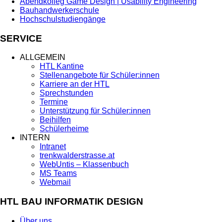
Abendkolleg Game Design | Usability Engineering
Bauhandwerkerschule
Hochschulstudiengänge
SERVICE
ALLGEMEIN
HTL Kantine
Stellenangebote für Schüler:innen
Karriere an der HTL
Sprechstunden
Termine
Unterstützung für Schüler:innen
Beihilfen
Schülerheime
INTERN
Intranet
trenkwalderstrasse.at
WebUntis – Klassenbuch
MS Teams
Webmail
HTL BAU INFORMATIK DESIGN
Über uns