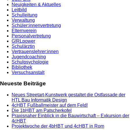
Neuigkeiten & Aktuelles
Leitbild
Schulleitung
Verwaltung
Schüler:innenvertretung
Elternverein
Personalvertretung
G!RLpower
Schulärztin
Vertrauenslehrer:innen
Jugendcoaching
Schulpsychologie
Bibliothek
Versuchsanstalt
Neueste Beiträge
Neues Streetart-Kunstwerk gestaltet die Ostfassade der
HTL Bau Informatik Design
4cHBT Fußballmeister auf dem Feld!
Die 1bHBT am Patscherkofel
Praxisnaher Einblick in die Bauwirtschaft – Exkursion der
4cHBT
Projektwoche der 4bHBT und 4cHBT in Rom