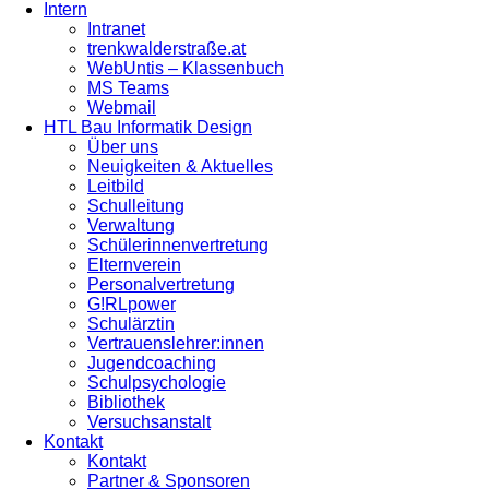
Intern
Intranet
trenkwalderstraße.at
WebUntis – Klassenbuch
MS Teams
Webmail
HTL Bau Informatik Design
Über uns
Neuigkeiten & Aktuelles
Leitbild
Schulleitung
Verwaltung
Schülerinnenvertretung
Elternverein
Personalvertretung
G!RLpower
Schulärztin
Vertrauenslehrer:innen
Jugendcoaching
Schulpsychologie
Bibliothek
Versuchsanstalt
Kontakt
Kontakt
Partner & Sponsoren