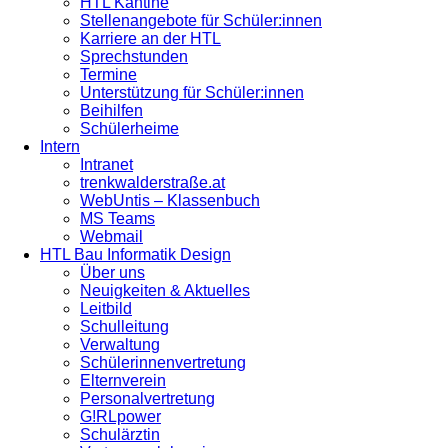
HTL Kantine
Stellenangebote für Schüler:innen
Karriere an der HTL
Sprechstunden
Termine
Unterstützung für Schüler:innen
Beihilfen
Schülerheime
Intern
Intranet
trenkwalderstraße.at
WebUntis – Klassenbuch
MS Teams
Webmail
HTL Bau Informatik Design
Über uns
Neuigkeiten & Aktuelles
Leitbild
Schulleitung
Verwaltung
Schülerinnenvertretung
Elternverein
Personalvertretung
G!RLpower
Schulärztin