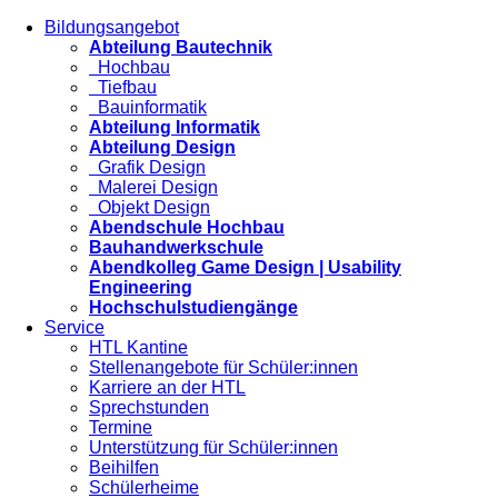
Bildungsangebot
Abteilung Bautechnik
Hochbau
Tiefbau
Bauinformatik
Abteilung Informatik
Abteilung Design
Grafik Design
Malerei Design
Objekt Design
Abendschule Hochbau
Bauhandwerkschule
Abendkolleg Game Design | Usability
Engineering
Hochschulstudiengänge
Service
HTL Kantine
Stellenangebote für Schüler:innen
Karriere an der HTL
Sprechstunden
Termine
Unterstützung für Schüler:innen
Beihilfen
Schülerheime