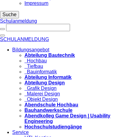
Impressum
Suche
Schulanmeldung
SCHULANMELDUNG
Bildungsangebot
Abteilung Bautechnik
Hochbau
Tiefbau
Bauinformatik
Abteilung Informatik
Abteilung Design
Grafik Design
Malerei Design
Objekt Design
Abendschule Hochbau
Bauhandwerkschule
Abendkolleg Game Design | Usability
Engineering
Hochschulstudiengänge
Service