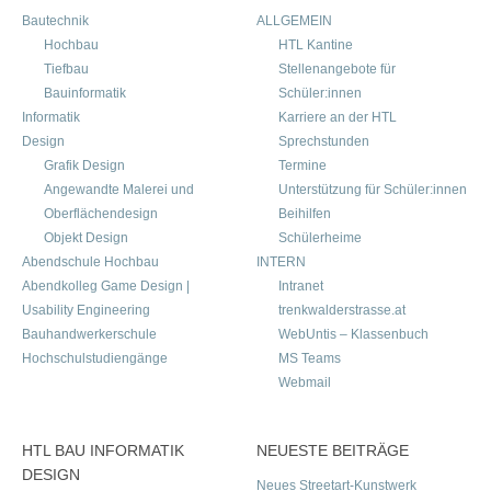
Bautechnik
ALLGEMEIN
Hochbau
HTL Kantine
Tiefbau
Stellenangebote für
Bauinformatik
Schüler:innen
Informatik
Karriere an der HTL
Design
Sprechstunden
Grafik Design
Termine
Angewandte Malerei und
Unterstützung für Schüler:innen
Oberflächendesign
Beihilfen
Objekt Design
Schülerheime
Abendschule Hochbau
INTERN
Abendkolleg Game Design |
Intranet
Usability Engineering
trenkwalderstrasse.at
Bauhandwerkerschule
WebUntis – Klassenbuch
Hochschulstudiengänge
MS Teams
Webmail
HTL BAU INFORMATIK
NEUESTE BEITRÄGE
DESIGN
Neues Streetart-Kunstwerk