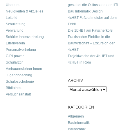
Über uns
gestaltet die Ostfassade der HTL
Neuigkeiten & Aktuelles
Bau Informatik Design
Leitbild
4cHBT Fußballmeister auf dem
Schulleitung
Feld!
Verwaltung
Die 1bHBT am Patscherkofel
Schüler:innenvertretung
Praxisnaher Einblick in die
Elternverein
Bauwirtschaft – Exkursion der
Personalvertretung
4cHBT
G!RLpower
Projektwoche der 4bHBT und
Schulärztin
4cHBT in Rom
Vertrauenslehrer:innen
Jugendcoaching
ARCHIV
Schulpsychologie
Bibliothek
Archiv
Versuchsanstalt
KATEGORIEN
Allgemein
Bauinformatik
Bautechnik