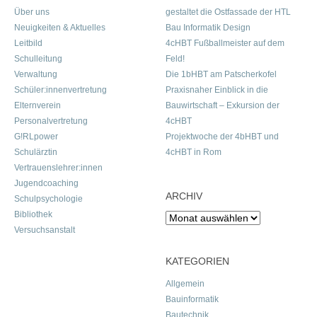
Über uns
gestaltet die Ostfassade der HTL
Neuigkeiten & Aktuelles
Bau Informatik Design
Leitbild
4cHBT Fußballmeister auf dem
Schulleitung
Feld!
Verwaltung
Die 1bHBT am Patscherkofel
Schüler:innenvertretung
Praxisnaher Einblick in die
Elternverein
Bauwirtschaft – Exkursion der
Personalvertretung
4cHBT
G!RLpower
Projektwoche der 4bHBT und
Schulärztin
4cHBT in Rom
Vertrauenslehrer:innen
Jugendcoaching
ARCHIV
Schulpsychologie
Bibliothek
Archiv
Versuchsanstalt
KATEGORIEN
Allgemein
Bauinformatik
Bautechnik