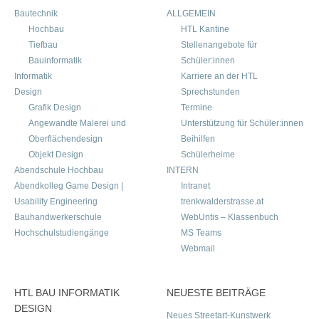
Bautechnik
ALLGEMEIN
Hochbau
HTL Kantine
Tiefbau
Stellenangebote für
Bauinformatik
Schüler:innen
Informatik
Karriere an der HTL
Design
Sprechstunden
Grafik Design
Termine
Angewandte Malerei und
Unterstützung für Schüler:innen
Oberflächendesign
Beihilfen
Objekt Design
Schülerheime
Abendschule Hochbau
INTERN
Abendkolleg Game Design |
Intranet
Usability Engineering
trenkwalderstrasse.at
Bauhandwerkerschule
WebUntis – Klassenbuch
Hochschulstudiengänge
MS Teams
Webmail
HTL BAU INFORMATIK
NEUESTE BEITRÄGE
DESIGN
Neues Streetart-Kunstwerk