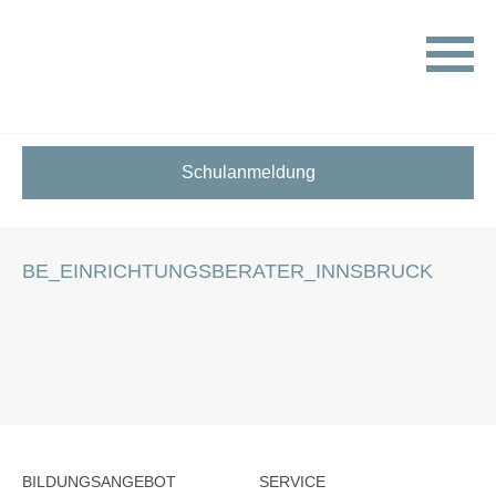
HOME
STELLENANGEBOTE FÜR SCHÜLER:INNEN
BE_EINRICHTUNGSBERATER_INNSBRUCK
Schulanmeldung
BE_EINRICHTUNGSBERATER_INNSBRUCK
BILDUNGSANGEBOT
SERVICE