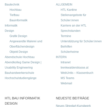
Bautechnik
ALLGEMEIN
Hochbau
HTL Kantine
Tiefbau
Stellenangebote für
Bauinformatik
Schüler:innen
Informatik
Karriere an der HTL
Design
Sprechstunden
Grafik Design
Termine
Angewandte Malerei und
Unterstützung für Schüler:innen
Oberflächendesign
Beihilfen
Objekt Design
Schülerheime
Abendschule Hochbau
INTERN
Abendkolleg Game Design |
Intranet
Usability Engineering
trenkwalderstrasse.at
Bauhandwerkerschule
WebUntis – Klassenbuch
Hochschulstudiengänge
MS Teams
Webmail
HTL BAU INFORMATIK
NEUESTE BEITRÄGE
DESIGN
Neues Streetart-Kunstwerk