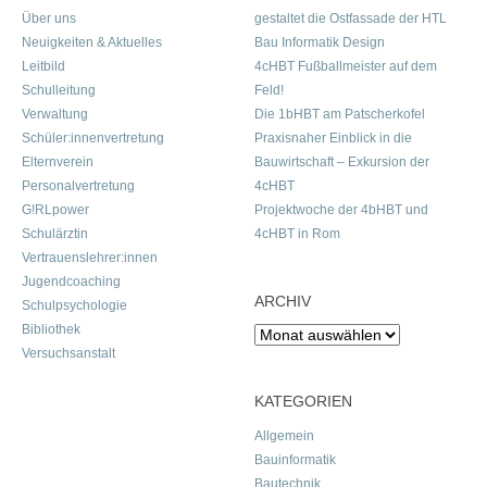
Über uns
gestaltet die Ostfassade der HTL
Neuigkeiten & Aktuelles
Bau Informatik Design
Leitbild
4cHBT Fußballmeister auf dem
Schulleitung
Feld!
Verwaltung
Die 1bHBT am Patscherkofel
Schüler:innenvertretung
Praxisnaher Einblick in die
Elternverein
Bauwirtschaft – Exkursion der
Personalvertretung
4cHBT
G!RLpower
Projektwoche der 4bHBT und
Schulärztin
4cHBT in Rom
Vertrauenslehrer:innen
Jugendcoaching
ARCHIV
Schulpsychologie
Bibliothek
Archiv
Versuchsanstalt
KATEGORIEN
Allgemein
Bauinformatik
Bautechnik