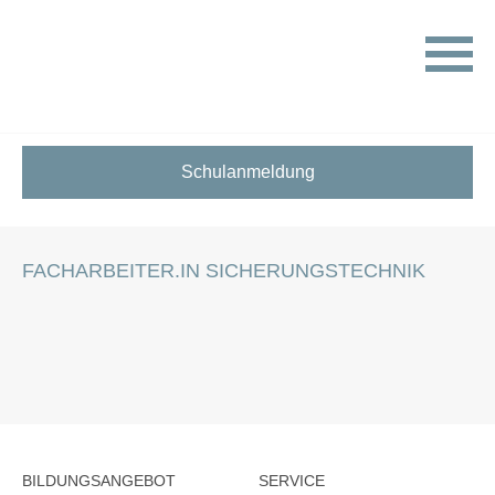
HOME
STELLENANGEBOTE FÜR SCHÜLER:INNEN
FACHARBEITER.IN SICHERUNGSTECHNIK
Schulanmeldung
FACHARBEITER.IN SICHERUNGSTECHNIK
BILDUNGSANGEBOT
SERVICE