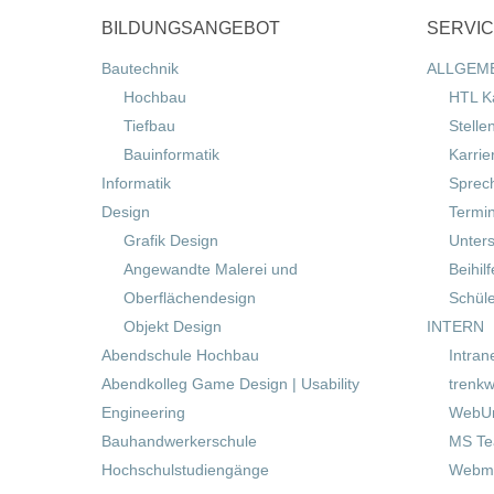
BILDUNGSANGEBOT
SERVI
Bautechnik
ALLGEM
Hochbau
HTL K
Tiefbau
Stelle
Bauinformatik
Karrie
Informatik
Sprec
Design
Termi
Grafik Design
Unters
Angewandte Malerei und
Beihil
Oberflächendesign
Schül
Objekt Design
INTERN
Abendschule Hochbau
Intran
Abendkolleg Game Design | Usability
trenkw
Engineering
WebUn
Bauhandwerkerschule
MS T
Hochschulstudiengänge
Webma