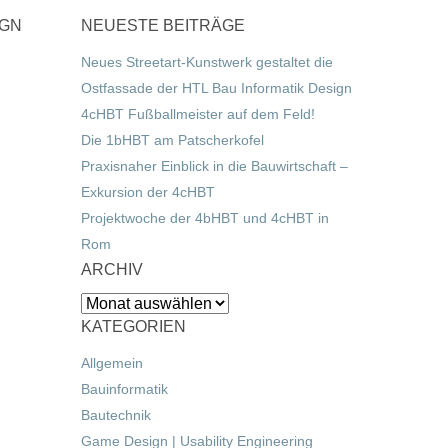
IGN
NEUESTE BEITRÄGE
Neues Streetart-Kunstwerk gestaltet die
Ostfassade der HTL Bau Informatik Design
4cHBT Fußballmeister auf dem Feld!
Die 1bHBT am Patscherkofel
Praxisnaher Einblick in die Bauwirtschaft –
Exkursion der 4cHBT
Projektwoche der 4bHBT und 4cHBT in
Rom
ARCHIV
Archiv
KATEGORIEN
Allgemein
Bauinformatik
Bautechnik
Game Design | Usability Engineering