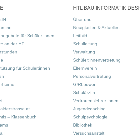
CE
HTL BAU INFORMATIK DES
EIN
Über uns
antine
Neuigkeiten & Aktuelles
nangebote für Schüler:innen
Leitbild
re an der HTL
Schulleitung
hstunden
Verwaltung
ne
Schüler:innenvertretung
tützung für Schüler:innen
Elternverein
fen
Personalvertretung
erheime
G!RLpower
Schulärztin
et
Vertrauenslehrer:innen
alderstrasse.at
Jugendcoaching
tis – Klassenbuch
Schulpsychologie
eams
Bibliothek
il
Versuchsanstalt