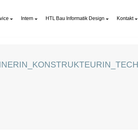
vice
Intern
HTL Bau Informatik Design
Kontakt
HTL ABSOLVENT_IN_ZEICHNERIN_KONSTRUKTEURIN_TECHNIKERIN
HNERIN_KONSTRUKTEURIN_TECH