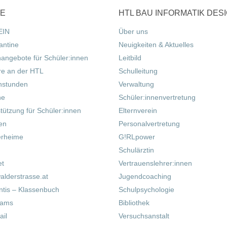
CE
HTL BAU INFORMATIK DES
EIN
Über uns
antine
Neuigkeiten & Aktuelles
nangebote für Schüler:innen
Leitbild
re an der HTL
Schulleitung
hstunden
Verwaltung
ne
Schüler:innenvertretung
tützung für Schüler:innen
Elternverein
fen
Personalvertretung
erheime
G!RLpower
Schulärztin
et
Vertrauenslehrer:innen
alderstrasse.at
Jugendcoaching
tis – Klassenbuch
Schulpsychologie
eams
Bibliothek
il
Versuchsanstalt