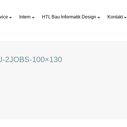
vice
Intern
HTL Bau Informatik Design
Kontakt
HUTER INSERAT HOCHBAU-2JOBS-100×130
-2JOBS-100×130