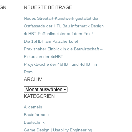
IGN
NEUESTE BEITRÄGE
Neues Streetart-Kunstwerk gestaltet die
Ostfassade der HTL Bau Informatik Design
4cHBT Fußballmeister auf dem Feld!
Die 1bHBT am Patscherkofel
Praxisnaher Einblick in die Bauwirtschaft –
Exkursion der 4cHBT
Projektwoche der 4bHBT und 4cHBT in
Rom
ARCHIV
Archiv
KATEGORIEN
Allgemein
Bauinformatik
Bautechnik
Game Design | Usability Engineering