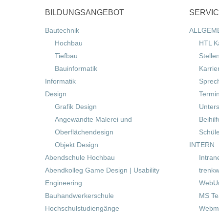
BILDUNGSANGEBOT
SERVI
Bautechnik
ALLGEM
Hochbau
HTL K
Tiefbau
Stelle
Bauinformatik
Karrie
Informatik
Sprec
Design
Termi
Grafik Design
Unters
Angewandte Malerei und
Beihil
Oberflächendesign
Schül
Objekt Design
INTERN
Abendschule Hochbau
Intran
Abendkolleg Game Design | Usability
trenkw
Engineering
WebUn
Bauhandwerkerschule
MS T
Hochschulstudiengänge
Webma