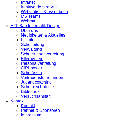
Intranet
trenkwalderstraße.at
WebUntis – Klassenbuch
MS Teams
Webmail
HTL Bau Informatik Design
Über uns
Neuigkeiten & Aktuelles
Leitbild
Schulleitung
Verwaltung
Schülerinnenvertretung
Elternverein
Personalvertretung
G!RLpower
Schulärztin
Vertrauenslehrer:innen
Jugendcoaching
Schulpsychologie
Bibliothek
Versuchsanstalt
Kontakt
Kontakt
Partner & Sponsoren
Impressum