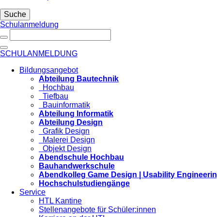
Suche
Schulanmeldung
SCHULANMELDUNG
Bildungsangebot
Abteilung Bautechnik
Hochbau
Tiefbau
Bauinformatik
Abteilung Informatik
Abteilung Design
Grafik Design
Malerei Design
Objekt Design
Abendschule Hochbau
Bauhandwerkschule
Abendkolleg Game Design | Usability Engineeri
Hochschulstudiengänge
Service
HTL Kantine
Stellenangebote für Schüler:innen