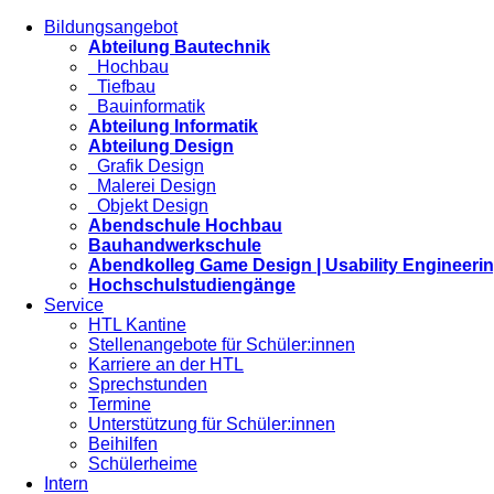
Bildungsangebot
Abteilung Bautechnik
Hochbau
Tiefbau
Bauinformatik
Abteilung Informatik
Abteilung Design
Grafik Design
Malerei Design
Objekt Design
Abendschule Hochbau
Bauhandwerkschule
Abendkolleg Game Design | Usability Engineeri
Hochschulstudiengänge
Service
HTL Kantine
Stellenangebote für Schüler:innen
Karriere an der HTL
Sprechstunden
Termine
Unterstützung für Schüler:innen
Beihilfen
Schülerheime
Intern