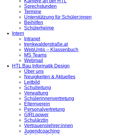
Karriere an der HTL
Sprechstunden
Termine
Unterstützung für Schüler:innen
Beihilfen
Schülerheime
Intern
Intranet
trenkwalderstraße.at
WebUntis – Klassenbuch
MS Teams
Webmail
HTL Bau Informatik Design
Über uns
Neuigkeiten & Aktuelles
Leitbild
Schulleitung
Verwaltung
Schülerinnenvertretung
Elternverein
Personalvertretung
G!RLpower
Schulärztin
Vertrauenslehrer:innen
Jugendcoaching