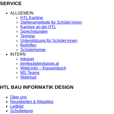
SERVICE
ALLGEMEIN
HTL Kantine
Stellenangebote für Schüler:innen
Karriere an der HTL
Sprechstunden
Termine
Unterstützung für Schüler:innen
Beihilfen
Schülerheime
INTERN
Intranet
trenkwalderstrasse.at
WebUntis – Klassenbuch
MS Teams
Webmail
HTL BAU INFORMATIK DESIGN
Über uns
Neuigkeiten & Aktuelles
Leitbild
Schulleitung