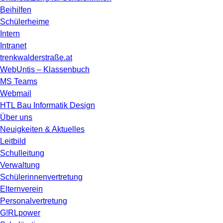
Beihilfen
Schülerheime
Intern
Intranet
trenkwalderstraße.at
WebUntis – Klassenbuch
MS Teams
Webmail
HTL Bau Informatik Design
Über uns
Neuigkeiten & Aktuelles
Leitbild
Schulleitung
Verwaltung
Schülerinnenvertretung
Elternverein
Personalvertretung
G!RLpower