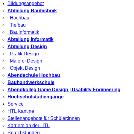
Bildungsangebot
Abteilung Bautechnik
Hochbau
Tiefbau
Bauinformatik
Abteilung Informatik
Abteilung Design
Grafik Design
Malerei Design
Objekt Design
Abendschule Hochbau
Bauhandwerkschule
Abendkolleg Game Design | Usability Engineering
Hochschulstudiengänge
Service
HTL Kantine
Stellenangebote für Schüler:innen
Karriere an der HTL
Sprechstunden