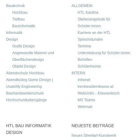
Bautechnik
ALLGEMEIN
Hochbau
HTL Kantine
Tiefbau
Stellenangebote für
Bauinformatik
Schüler:innen
Informatik
Karriere an der HTL
Design
Sprechstunden
Grafik Design
Termine
Angewandte Malerei und
Unterstützung für Schüler:innen
Oberflächendesign
Beihilfen
Objekt Design
Schülerheime
Abendschule Hochbau
INTERN
Abendkolleg Game Design |
Intranet
Usability Engineering
trenkwalderstrasse.at
Bauhandwerkerschule
WebUntis – Klassenbuch
Hochschulstudiengänge
MS Teams
Webmail
HTL BAU INFORMATIK
NEUESTE BEITRÄGE
DESIGN
Neues Streetart-Kunstwerk