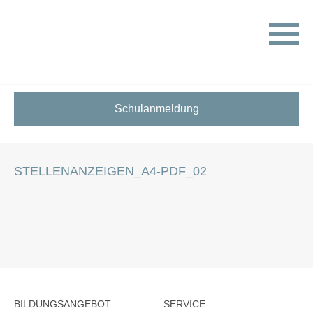
HOME
STELLENANGEBOTE FÜR SCHÜLER:INNEN
STELLENANZEIGEN_A4-PDF_02
Schulanmeldung
STELLENANZEIGEN_A4-PDF_02
BILDUNGSANGEBOT
SERVICE