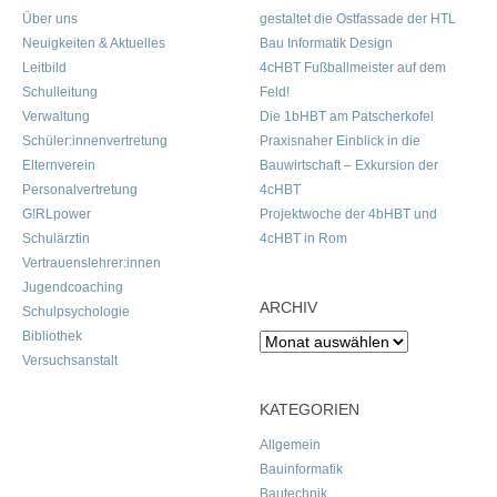
Über uns
gestaltet die Ostfassade der HTL
Neuigkeiten & Aktuelles
Bau Informatik Design
Leitbild
4cHBT Fußballmeister auf dem
Schulleitung
Feld!
Verwaltung
Die 1bHBT am Patscherkofel
Schüler:innenvertretung
Praxisnaher Einblick in die
Elternverein
Bauwirtschaft – Exkursion der
Personalvertretung
4cHBT
G!RLpower
Projektwoche der 4bHBT und
Schulärztin
4cHBT in Rom
Vertrauenslehrer:innen
Jugendcoaching
ARCHIV
Schulpsychologie
Bibliothek
Archiv
Versuchsanstalt
KATEGORIEN
Allgemein
Bauinformatik
Bautechnik