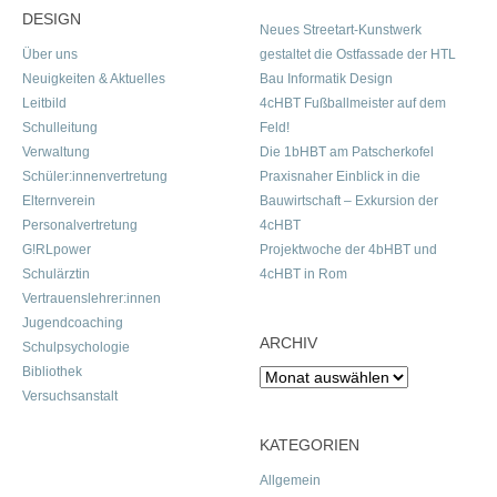
DESIGN
Neues Streetart-Kunstwerk
Über uns
gestaltet die Ostfassade der HTL
Neuigkeiten & Aktuelles
Bau Informatik Design
Leitbild
4cHBT Fußballmeister auf dem
Schulleitung
Feld!
Verwaltung
Die 1bHBT am Patscherkofel
Schüler:innenvertretung
Praxisnaher Einblick in die
Elternverein
Bauwirtschaft – Exkursion der
Personalvertretung
4cHBT
G!RLpower
Projektwoche der 4bHBT und
Schulärztin
4cHBT in Rom
Vertrauenslehrer:innen
Jugendcoaching
ARCHIV
Schulpsychologie
Bibliothek
Archiv
Versuchsanstalt
KATEGORIEN
Allgemein