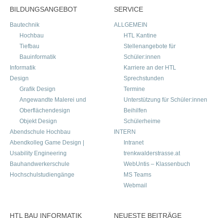
BILDUNGSANGEBOT
SERVICE
Bautechnik
ALLGEMEIN
Hochbau
HTL Kantine
Tiefbau
Stellenangebote für
Bauinformatik
Schüler:innen
Informatik
Karriere an der HTL
Design
Sprechstunden
Grafik Design
Termine
Angewandte Malerei und
Unterstützung für Schüler:innen
Oberflächendesign
Beihilfen
Objekt Design
Schülerheime
Abendschule Hochbau
INTERN
Abendkolleg Game Design |
Intranet
Usability Engineering
trenkwalderstrasse.at
Bauhandwerkerschule
WebUntis – Klassenbuch
Hochschulstudiengänge
MS Teams
Webmail
HTL BAU INFORMATIK
NEUESTE BEITRÄGE