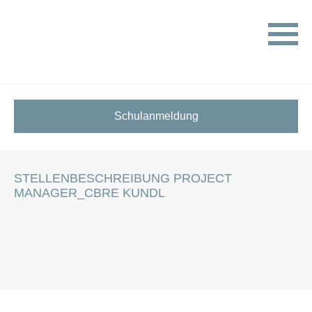
HOME
STELLENANGEBOTE FÜR SCHÜLER:INNEN
STELLENBESCHREIBUNG PROJECT MANAGER_CBRE
KUNDL
Schulanmeldung
STELLENBESCHREIBUNG PROJECT
MANAGER_CBRE KUNDL