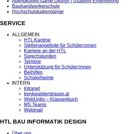
Abendkolleg Game Design | Usability Engineering
Bauhandwerkerschule
Hochschulstudiengänge
SERVICE
ALLGEMEIN
HTL Kantine
Stellenangebote für Schüler:innen
Karriere an der HTL
Sprechstunden
Termine
Unterstützung für Schüler:innen
Beihilfen
Schülerheime
INTERN
Intranet
trenkwalderstrasse.at
WebUntis – Klassenbuch
MS Teams
Webmail
HTL BAU INFORMATIK DESIGN
Über uns