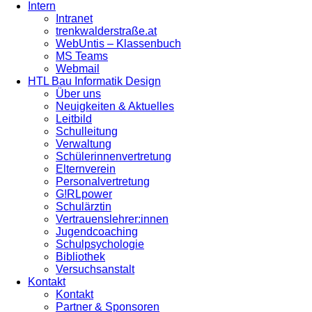
Intern
Intranet
trenkwalderstraße.at
WebUntis – Klassenbuch
MS Teams
Webmail
HTL Bau Informatik Design
Über uns
Neuigkeiten & Aktuelles
Leitbild
Schulleitung
Verwaltung
Schülerinnenvertretung
Elternverein
Personalvertretung
G!RLpower
Schulärztin
Vertrauenslehrer:innen
Jugendcoaching
Schulpsychologie
Bibliothek
Versuchsanstalt
Kontakt
Kontakt
Partner & Sponsoren