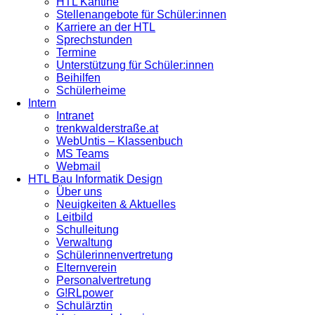
HTL Kantine
Stellenangebote für Schüler:innen
Karriere an der HTL
Sprechstunden
Termine
Unterstützung für Schüler:innen
Beihilfen
Schülerheime
Intern
Intranet
trenkwalderstraße.at
WebUntis – Klassenbuch
MS Teams
Webmail
HTL Bau Informatik Design
Über uns
Neuigkeiten & Aktuelles
Leitbild
Schulleitung
Verwaltung
Schülerinnenvertretung
Elternverein
Personalvertretung
G!RLpower
Schulärztin