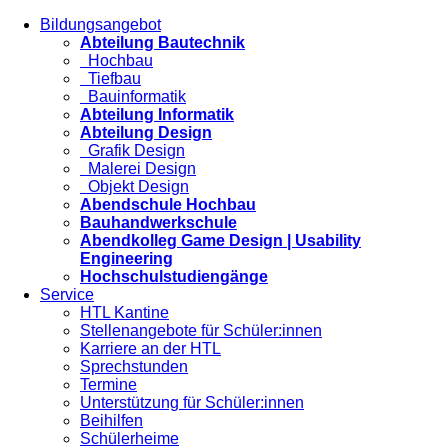
Bildungsangebot
Abteilung Bautechnik
Hochbau
Tiefbau
Bauinformatik
Abteilung Informatik
Abteilung Design
Grafik Design
Malerei Design
Objekt Design
Abendschule Hochbau
Bauhandwerkschule
Abendkolleg Game Design | Usability
Engineering
Hochschulstudiengänge
Service
HTL Kantine
Stellenangebote für Schüler:innen
Karriere an der HTL
Sprechstunden
Termine
Unterstützung für Schüler:innen
Beihilfen
Schülerheime