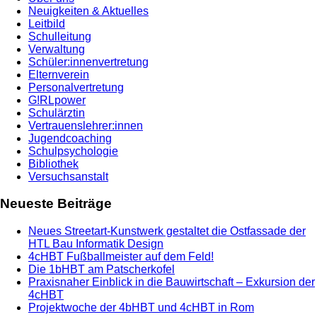
Neuigkeiten & Aktuelles
Leitbild
Schulleitung
Verwaltung
Schüler:innenvertretung
Elternverein
Personalvertretung
G!RLpower
Schulärztin
Vertrauenslehrer:innen
Jugendcoaching
Schulpsychologie
Bibliothek
Versuchsanstalt
Neueste Beiträge
Neues Streetart-Kunstwerk gestaltet die Ostfassade der
HTL Bau Informatik Design
4cHBT Fußballmeister auf dem Feld!
Die 1bHBT am Patscherkofel
Praxisnaher Einblick in die Bauwirtschaft – Exkursion der
4cHBT
Projektwoche der 4bHBT und 4cHBT in Rom