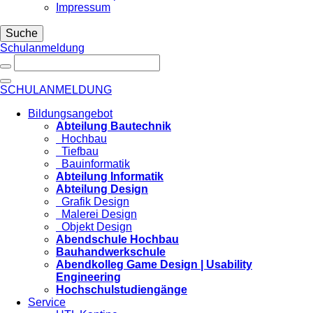
Impressum
Suche
Schulanmeldung
SCHULANMELDUNG
Bildungsangebot
Abteilung Bautechnik
Hochbau
Tiefbau
Bauinformatik
Abteilung Informatik
Abteilung Design
Grafik Design
Malerei Design
Objekt Design
Abendschule Hochbau
Bauhandwerkschule
Abendkolleg Game Design | Usability
Engineering
Hochschulstudiengänge
Service