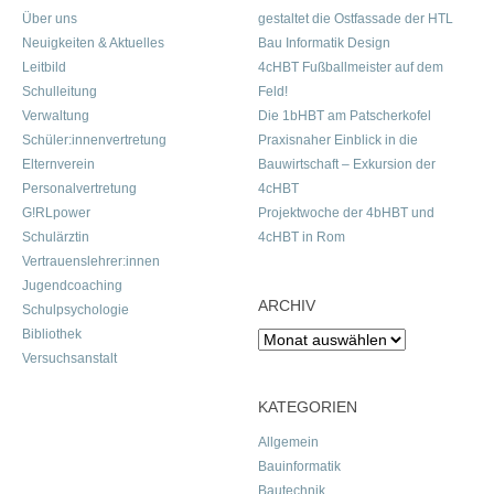
Über uns
gestaltet die Ostfassade der HTL
Neuigkeiten & Aktuelles
Bau Informatik Design
Leitbild
4cHBT Fußballmeister auf dem
Schulleitung
Feld!
Verwaltung
Die 1bHBT am Patscherkofel
Schüler:innenvertretung
Praxisnaher Einblick in die
Elternverein
Bauwirtschaft – Exkursion der
Personalvertretung
4cHBT
G!RLpower
Projektwoche der 4bHBT und
Schulärztin
4cHBT in Rom
Vertrauenslehrer:innen
Jugendcoaching
ARCHIV
Schulpsychologie
Bibliothek
Archiv
Versuchsanstalt
KATEGORIEN
Allgemein
Bauinformatik
Bautechnik