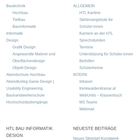
Bautechnik
ALLGEMEIN
Hochbau
HTL Kantine
Tiefbau
Stellenangebote für
Bauinformatik
Schüler:innen
Informatik
Karriere an der HTL
Design
Sprechstunden
Grafik Design
Termine
Angewandte Malerei und
Unterstützung für Schüler:innen
Oberflächendesign
Beihilfen
Objekt Design
Schülerheime
Abendschule Hochbau
INTERN
Abendkolleg Game Design |
Intranet
Usability Engineering
trenkwalderstrasse.at
Bauhandwerkerschule
WebUntis – Klassenbuch
Hochschulstudiengänge
MS Teams
Webmail
HTL BAU INFORMATIK
NEUESTE BEITRÄGE
DESIGN
Neues Streetart-Kunstwerk