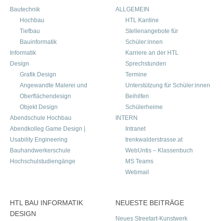
Bautechnik
ALLGEMEIN
Hochbau
HTL Kantine
Tiefbau
Stellenangebote für
Bauinformatik
Schüler:innen
Informatik
Karriere an der HTL
Design
Sprechstunden
Grafik Design
Termine
Angewandte Malerei und
Unterstützung für Schüler:innen
Oberflächendesign
Beihilfen
Objekt Design
Schülerheime
Abendschule Hochbau
INTERN
Abendkolleg Game Design |
Intranet
Usability Engineering
trenkwalderstrasse.at
Bauhandwerkerschule
WebUntis – Klassenbuch
Hochschulstudiengänge
MS Teams
Webmail
HTL BAU INFORMATIK
NEUESTE BEITRÄGE
DESIGN
Neues Streetart-Kunstwerk