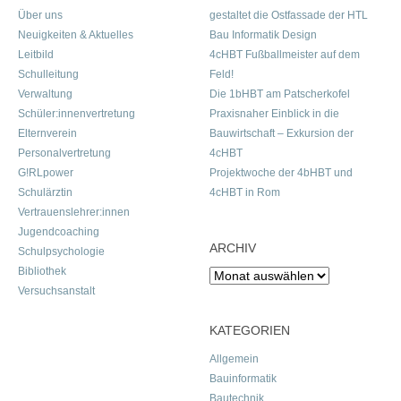
Über uns
gestaltet die Ostfassade der HTL
Neuigkeiten & Aktuelles
Bau Informatik Design
Leitbild
4cHBT Fußballmeister auf dem
Schulleitung
Feld!
Verwaltung
Die 1bHBT am Patscherkofel
Schüler:innenvertretung
Praxisnaher Einblick in die
Elternverein
Bauwirtschaft – Exkursion der
Personalvertretung
4cHBT
G!RLpower
Projektwoche der 4bHBT und
Schulärztin
4cHBT in Rom
Vertrauenslehrer:innen
Jugendcoaching
ARCHIV
Schulpsychologie
Bibliothek
Archiv
Versuchsanstalt
KATEGORIEN
Allgemein
Bauinformatik
Bautechnik