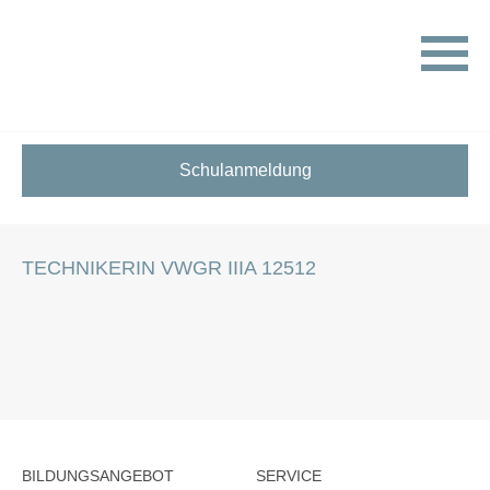
HOME
STELLENANGEBOTE FÜR SCHÜLER:INNEN
TECHNIKERIN VWGR IIIA 12512
Schulanmeldung
TECHNIKERIN VWGR IIIA 12512
BILDUNGSANGEBOT
SERVICE