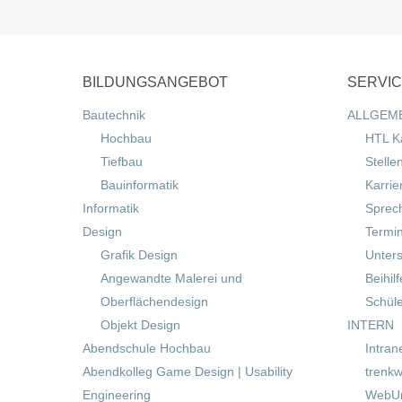
BILDUNGSANGEBOT
SERVI
Bautechnik
ALLGEM
Hochbau
HTL K
Tiefbau
Stelle
Bauinformatik
Karrie
Informatik
Sprec
Design
Termi
Grafik Design
Unters
Angewandte Malerei und
Beihil
Oberflächendesign
Schül
Objekt Design
INTERN
Abendschule Hochbau
Intran
Abendkolleg Game Design | Usability
trenkw
Engineering
WebUn