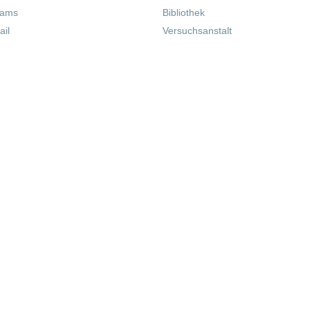
eams
Bibliothek
il
Versuchsanstalt