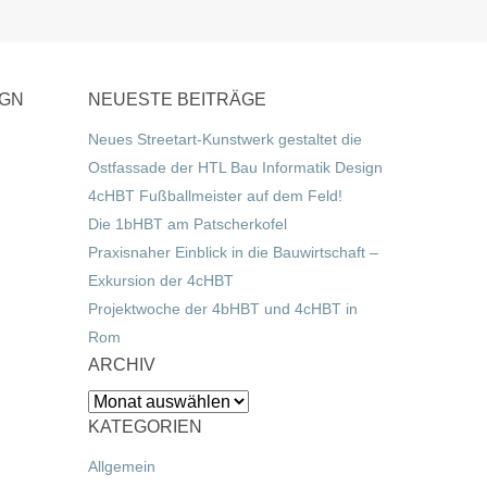
IGN
NEUESTE BEITRÄGE
Neues Streetart-Kunstwerk gestaltet die
Ostfassade der HTL Bau Informatik Design
4cHBT Fußballmeister auf dem Feld!
Die 1bHBT am Patscherkofel
Praxisnaher Einblick in die Bauwirtschaft –
Exkursion der 4cHBT
Projektwoche der 4bHBT und 4cHBT in
Rom
ARCHIV
Archiv
KATEGORIEN
Allgemein