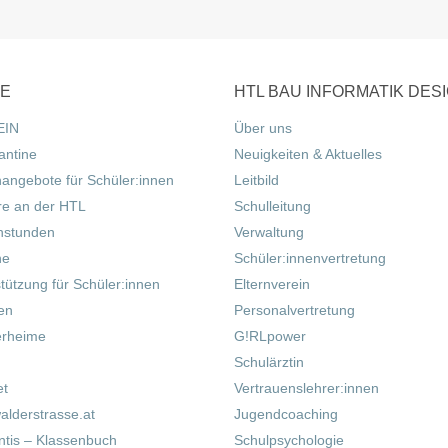
CE
HTL BAU INFORMATIK DES
EIN
Über uns
antine
Neuigkeiten & Aktuelles
nangebote für Schüler:innen
Leitbild
re an der HTL
Schulleitung
hstunden
Verwaltung
ne
Schüler:innenvertretung
tützung für Schüler:innen
Elternverein
fen
Personalvertretung
erheime
G!RLpower
Schulärztin
et
Vertrauenslehrer:innen
alderstrasse.at
Jugendcoaching
tis – Klassenbuch
Schulpsychologie