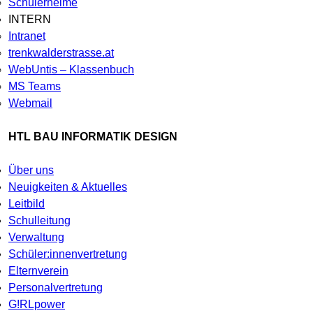
Schülerheime
INTERN
Intranet
trenkwalderstrasse.at
WebUntis – Klassenbuch
MS Teams
Webmail
HTL BAU INFORMATIK DESIGN
Über uns
Neuigkeiten & Aktuelles
Leitbild
Schulleitung
Verwaltung
Schüler:innenvertretung
Elternverein
Personalvertretung
G!RLpower