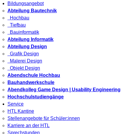
Bildungsangebot
Abteilung Bautechnik
Hochbau
Tiefbau
Bauinformatik
Abteilung Informatik
Abteilung Design
Grafik Design
Malerei Design
Objekt Design
Abendschule Hochbau
Bauhandwerkschule
Abendkolleg Game Design | Usability Engineering
Hochschulstudiengänge
Service
HTL Kantine
Stellenangebote für Schüler:innen
Karriere an der HTL
Sprechstunden