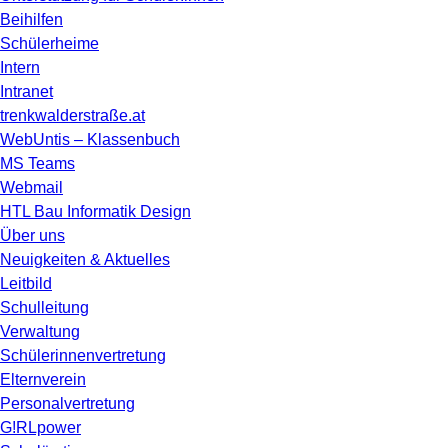
Beihilfen
Schülerheime
Intern
Intranet
trenkwalderstraße.at
WebUntis – Klassenbuch
MS Teams
Webmail
HTL Bau Informatik Design
Über uns
Neuigkeiten & Aktuelles
Leitbild
Schulleitung
Verwaltung
Schülerinnenvertretung
Elternverein
Personalvertretung
G!RLpower