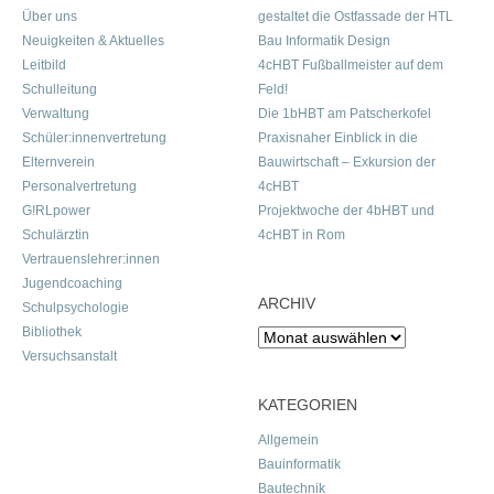
Über uns
gestaltet die Ostfassade der HTL
Neuigkeiten & Aktuelles
Bau Informatik Design
Leitbild
4cHBT Fußballmeister auf dem
Schulleitung
Feld!
Verwaltung
Die 1bHBT am Patscherkofel
Schüler:innenvertretung
Praxisnaher Einblick in die
Elternverein
Bauwirtschaft – Exkursion der
Personalvertretung
4cHBT
G!RLpower
Projektwoche der 4bHBT und
Schulärztin
4cHBT in Rom
Vertrauenslehrer:innen
Jugendcoaching
ARCHIV
Schulpsychologie
Bibliothek
Archiv
Versuchsanstalt
KATEGORIEN
Allgemein
Bauinformatik
Bautechnik