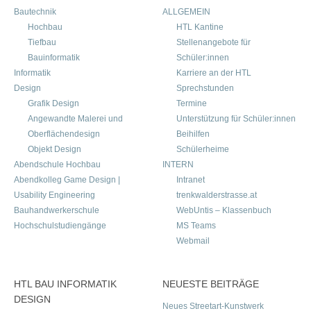
Bautechnik
ALLGEMEIN
Hochbau
HTL Kantine
Tiefbau
Stellenangebote für
Bauinformatik
Schüler:innen
Informatik
Karriere an der HTL
Design
Sprechstunden
Grafik Design
Termine
Angewandte Malerei und
Unterstützung für Schüler:innen
Oberflächendesign
Beihilfen
Objekt Design
Schülerheime
Abendschule Hochbau
INTERN
Abendkolleg Game Design |
Intranet
Usability Engineering
trenkwalderstrasse.at
Bauhandwerkerschule
WebUntis – Klassenbuch
Hochschulstudiengänge
MS Teams
Webmail
HTL BAU INFORMATIK
NEUESTE BEITRÄGE
DESIGN
Neues Streetart-Kunstwerk