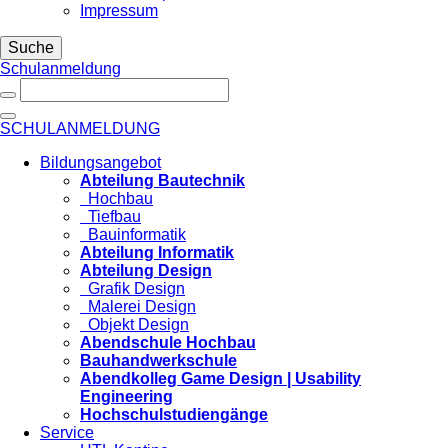
Impressum
Suche
Schulanmeldung
SCHULANMELDUNG
Bildungsangebot
Abteilung Bautechnik
Hochbau
Tiefbau
Bauinformatik
Abteilung Informatik
Abteilung Design
Grafik Design
Malerei Design
Objekt Design
Abendschule Hochbau
Bauhandwerkschule
Abendkolleg Game Design | Usability
Engineering
Hochschulstudiengänge
Service