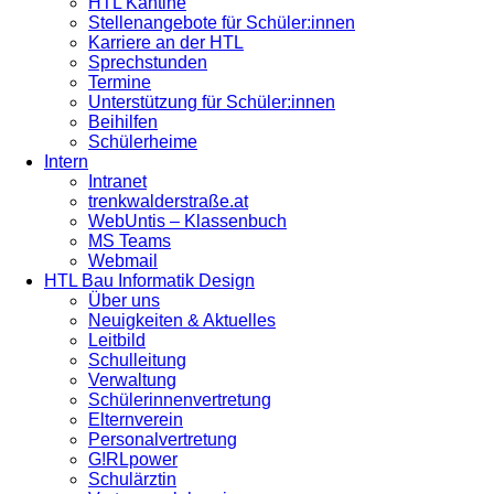
HTL Kantine
Stellenangebote für Schüler:innen
Karriere an der HTL
Sprechstunden
Termine
Unterstützung für Schüler:innen
Beihilfen
Schülerheime
Intern
Intranet
trenkwalderstraße.at
WebUntis – Klassenbuch
MS Teams
Webmail
HTL Bau Informatik Design
Über uns
Neuigkeiten & Aktuelles
Leitbild
Schulleitung
Verwaltung
Schülerinnenvertretung
Elternverein
Personalvertretung
G!RLpower
Schulärztin