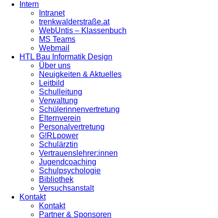
Intern
Intranet
trenkwalderstraße.at
WebUntis – Klassenbuch
MS Teams
Webmail
HTL Bau Informatik Design
Über uns
Neuigkeiten & Aktuelles
Leitbild
Schulleitung
Verwaltung
Schülerinnenvertretung
Elternverein
Personalvertretung
G!RLpower
Schulärztin
Vertrauenslehrer:innen
Jugendcoaching
Schulpsychologie
Bibliothek
Versuchsanstalt
Kontakt
Kontakt
Partner & Sponsoren