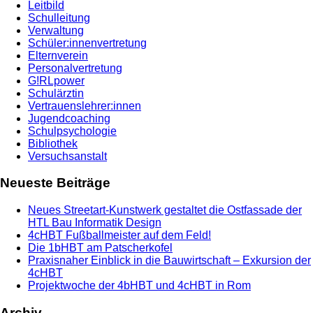
Leitbild
Schulleitung
Verwaltung
Schüler:innenvertretung
Elternverein
Personalvertretung
G!RLpower
Schulärztin
Vertrauenslehrer:innen
Jugendcoaching
Schulpsychologie
Bibliothek
Versuchsanstalt
Neueste Beiträge
Neues Streetart-Kunstwerk gestaltet die Ostfassade der
HTL Bau Informatik Design
4cHBT Fußballmeister auf dem Feld!
Die 1bHBT am Patscherkofel
Praxisnaher Einblick in die Bauwirtschaft – Exkursion der
4cHBT
Projektwoche der 4bHBT und 4cHBT in Rom
Archiv