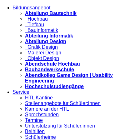
Bildungsangebot
Abteilung Bautechnik
Hochbau
Tiefbau
Bauinformatik
Abteilung Informatik
Abteilung Design
Grafik Design
Malerei Design
Objekt Design
Abendschule Hochbau
Bauhandwerkschule
Abendkolleg Game Design | Usability
Engineering
Hochschulstudiengänge
Service
HTL Kantine
Stellenangebote für Schüler:innen
Karriere an der HTL
Sprechstunden
Termine
Unterstützung für Schüler:innen
Beihilfen
Schülerheime