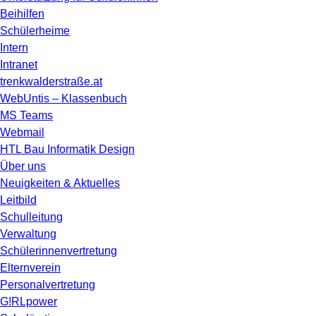
Beihilfen
Schülerheime
Intern
Intranet
trenkwalderstraße.at
WebUntis – Klassenbuch
MS Teams
Webmail
HTL Bau Informatik Design
Über uns
Neuigkeiten & Aktuelles
Leitbild
Schulleitung
Verwaltung
Schülerinnenvertretung
Elternverein
Personalvertretung
G!RLpower