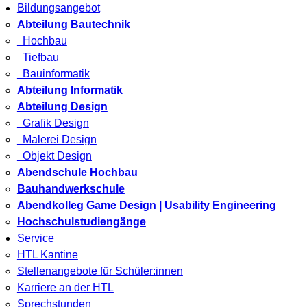
Bildungsangebot
Abteilung Bautechnik
Hochbau
Tiefbau
Bauinformatik
Abteilung Informatik
Abteilung Design
Grafik Design
Malerei Design
Objekt Design
Abendschule Hochbau
Bauhandwerkschule
Abendkolleg Game Design | Usability Engineering
Hochschulstudiengänge
Service
HTL Kantine
Stellenangebote für Schüler:innen
Karriere an der HTL
Sprechstunden