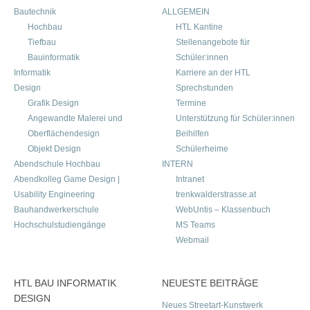
Bautechnik
ALLGEMEIN
Hochbau
HTL Kantine
Tiefbau
Stellenangebote für
Bauinformatik
Schüler:innen
Informatik
Karriere an der HTL
Design
Sprechstunden
Grafik Design
Termine
Angewandte Malerei und
Unterstützung für Schüler:innen
Oberflächendesign
Beihilfen
Objekt Design
Schülerheime
Abendschule Hochbau
INTERN
Abendkolleg Game Design |
Intranet
Usability Engineering
trenkwalderstrasse.at
Bauhandwerkerschule
WebUntis – Klassenbuch
Hochschulstudiengänge
MS Teams
Webmail
HTL BAU INFORMATIK
NEUESTE BEITRÄGE
DESIGN
Neues Streetart-Kunstwerk