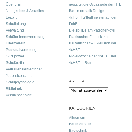
Über uns
gestaltet die Ostfassade der HTL
Neuigkeiten & Aktuelles
Bau Informatik Design
Leitbild
4cHBT Fußballmeister auf dem
Schulleitung
Feld!
Verwaltung
Die 1bHBT am Patscherkofel
Schüler:innenvertretung
Praxisnaher Einblick in die
Elternverein
Bauwirtschaft – Exkursion der
Personalvertretung
4cHBT
G!RLpower
Projektwoche der 4bHBT und
Schulärztin
4cHBT in Rom
Vertrauenslehrer:innen
Jugendcoaching
ARCHIV
Schulpsychologie
Bibliothek
Archiv
Versuchsanstalt
KATEGORIEN
Allgemein
Bauinformatik
Bautechnik