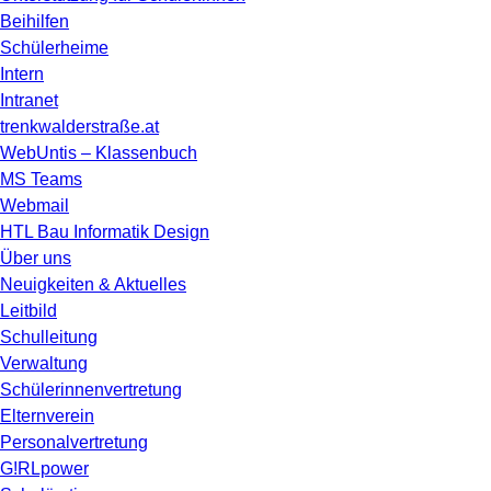
Beihilfen
Schülerheime
Intern
Intranet
trenkwalderstraße.at
WebUntis – Klassenbuch
MS Teams
Webmail
HTL Bau Informatik Design
Über uns
Neuigkeiten & Aktuelles
Leitbild
Schulleitung
Verwaltung
Schülerinnenvertretung
Elternverein
Personalvertretung
G!RLpower