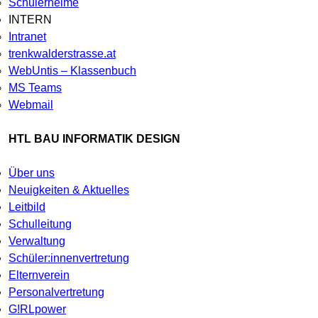
Schülerheime
INTERN
Intranet
trenkwalderstrasse.at
WebUntis – Klassenbuch
MS Teams
Webmail
HTL BAU INFORMATIK DESIGN
Über uns
Neuigkeiten & Aktuelles
Leitbild
Schulleitung
Verwaltung
Schüler:innenvertretung
Elternverein
Personalvertretung
G!RLpower