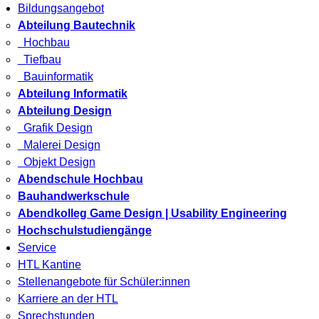
Bildungsangebot
Abteilung Bautechnik
Hochbau
Tiefbau
Bauinformatik
Abteilung Informatik
Abteilung Design
Grafik Design
Malerei Design
Objekt Design
Abendschule Hochbau
Bauhandwerkschule
Abendkolleg Game Design | Usability Engineering
Hochschulstudiengänge
Service
HTL Kantine
Stellenangebote für Schüler:innen
Karriere an der HTL
Sprechstunden