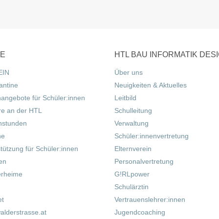
CE
HTL BAU INFORMATIK DES
EIN
Über uns
antine
Neuigkeiten & Aktuelles
nangebote für Schüler:innen
Leitbild
re an der HTL
Schulleitung
hstunden
Verwaltung
ne
Schüler:innenvertretung
tützung für Schüler:innen
Elternverein
fen
Personalvertretung
erheime
G!RLpower
Schulärztin
et
Vertrauenslehrer:innen
alderstrasse.at
Jugendcoaching