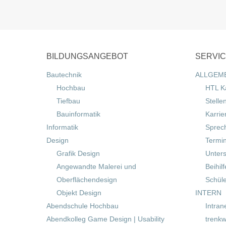
BILDUNGSANGEBOT
SERVI
Bautechnik
ALLGEM
Hochbau
HTL K
Tiefbau
Stelle
Bauinformatik
Karrie
Informatik
Sprec
Design
Termi
Grafik Design
Unters
Angewandte Malerei und
Beihil
Oberflächendesign
Schül
Objekt Design
INTERN
Abendschule Hochbau
Intran
Abendkolleg Game Design | Usability
trenkw