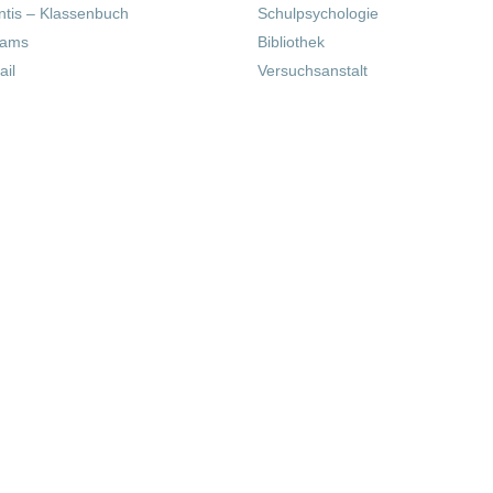
tis – Klassenbuch
Schulpsychologie
eams
Bibliothek
il
Versuchsanstalt