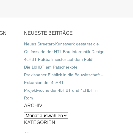
IGN
NEUESTE BEITRÄGE
Neues Streetart-Kunstwerk gestaltet die
Ostfassade der HTL Bau Informatik Design
4cHBT Fußballmeister auf dem Feld!
Die 1bHBT am Patscherkofel
Praxisnaher Einblick in die Bauwirtschaft –
Exkursion der 4cHBT
Projektwoche der 4bHBT und 4cHBT in
Rom
ARCHIV
Archiv
KATEGORIEN