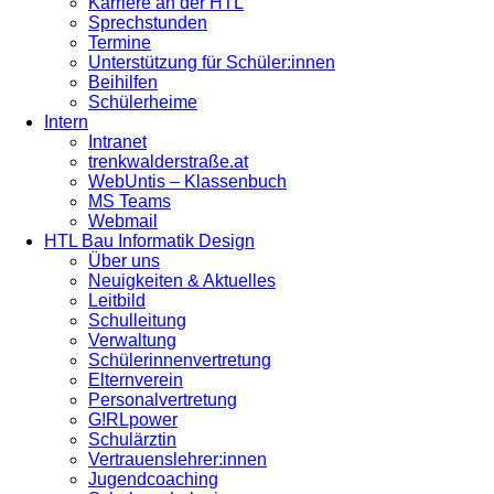
Karriere an der HTL
Sprechstunden
Termine
Unterstützung für Schüler:innen
Beihilfen
Schülerheime
Intern
Intranet
trenkwalderstraße.at
WebUntis – Klassenbuch
MS Teams
Webmail
HTL Bau Informatik Design
Über uns
Neuigkeiten & Aktuelles
Leitbild
Schulleitung
Verwaltung
Schülerinnenvertretung
Elternverein
Personalvertretung
G!RLpower
Schulärztin
Vertrauenslehrer:innen
Jugendcoaching