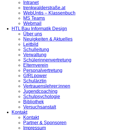
Intranet
trenkwalderstraße.at
WebUntis – Klassenbuch
MS Teams
Webmail
HTL Bau Informatik Design
Über uns
Neuigkeiten & Aktuelles
Leitbild
Schulleitung
Verwaltung
Schülerinnenvertretung
Elternverein
Personalvertretung
G!RLpower
Schulärztin
Vertrauenslehrer:innen
Jugendcoaching
Schulpsychologie
Bibliothek
Versuchsanstalt
Kontakt
Kontakt
Partner & Sponsoren
Impressum