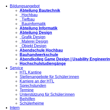
Bildungsangebot
Abteilung Bautechnik
Hochbau
Tiefbau
Bauinformatik
Abteilung Informatik
Abteilung Design
Grafik Design
Malerei Design
Objekt Design
Abendschule Hochbau
Bauhandwerkschule
Abendkolleg Game Design | Usability Engineeri
Hochschulstudiengänge
Service
HTL Kantine
Stellenangebote für Schüler:innen
Karriere an der HTL
Sprechstunden
Termine
Unterstützung für Schüler:innen
Beihilfen
Schülerheime
Intern