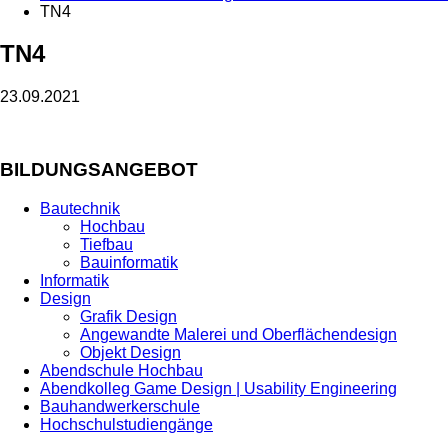
TN4
TN4
23.09.2021
BILDUNGSANGEBOT
Bautechnik
Hochbau
Tiefbau
Bauinformatik
Informatik
Design
Grafik Design
Angewandte Malerei und Oberflächendesign
Objekt Design
Abendschule Hochbau
Abendkolleg Game Design | Usability Engineering
Bauhandwerkerschule
Hochschulstudiengänge