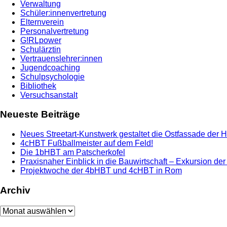
Verwaltung
Schüler:innenvertretung
Elternverein
Personalvertretung
G!RLpower
Schulärztin
Vertrauenslehrer:innen
Jugendcoaching
Schulpsychologie
Bibliothek
Versuchsanstalt
Neueste Beiträge
Neues Streetart-Kunstwerk gestaltet die Ostfassade der 
4cHBT Fußballmeister auf dem Feld!
Die 1bHBT am Patscherkofel
Praxisnaher Einblick in die Bauwirtschaft – Exkursion de
Projektwoche der 4bHBT und 4cHBT in Rom
Archiv
Archiv