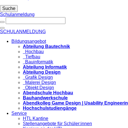
Suche
Schulanmeldung
SCHULANMELDUNG
Bildungsangebot
Abteilung Bautechnik
Hochbau
Tiefbau
Bauinformatik
Abteilung Informatik
Abteilung Design
Grafik Design
Malerei Design
Objekt Design
Abendschule Hochbau
Bauhandwerkschule
Abendkolleg Game Design | Usability Engineeri
Hochschulstudiengänge
Service
HTL Kantine
Stellenangebote für Schüler:innen