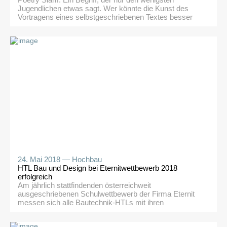
Poetry Slam: Ein Begriff, der nur den wenigsten
Jugendlichen etwas sagt. Wer könnte die Kunst des
Vortragens eines selbstgeschriebenen Textes besser
veranschaulichen, als der Innsbrucker Poetry-Slam-Star
Markus Koschuh? Der Kabarettist gewährte der 4b
HBTH am 6.6.2018 im Rahmen des
Deutschunterrichtes einen Einblick in seine Arbeit und
beeindruckte alle mit der Fähigkeit, seine Texte zum
Leben […]
24. Mai 2018 —
Hochbau
HTL Bau und Design bei Eternitwettbewerb 2018
erfolgreich
Am jährlich stattfindenden österreichweit
ausgeschriebenen Schulwettbewerb der Firma Eternit
messen sich alle Bautechnik-HTLs mit ihren
Jahresprojekten. Es treffen sich dazu alle Schülerinnen
und Schüler, die in die Endausscheidung gelangt sind,