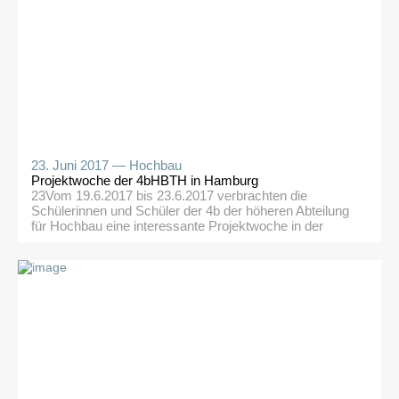
wenigen Worten […]
23. Juni 2017 —
Hochbau
Projektwoche der 4bHBTH in Hamburg
23Vom 19.6.2017 bis 23.6.2017 verbrachten die
Schülerinnen und Schüler der 4b der höheren Abteilung
für Hochbau eine interessante Projektwoche in der
Hansestadt Hamburg. Es konnten zum
Schuljahresausklang fünf, sowohl fachlich als auch
pädagogisch sehr wertvolle, Tage genossen werden. Da
der erste Tag durch die lange Anreise sehr verkürzt war,
begaben wir uns am Abend nur […]