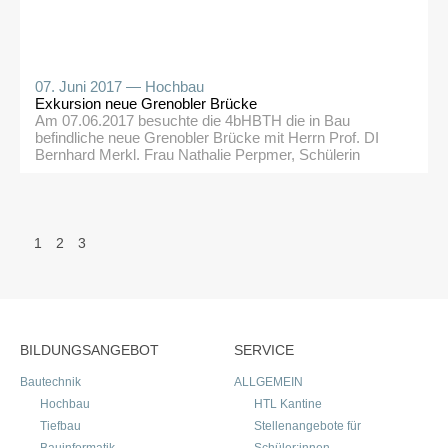
07. Juni 2017 —
Hochbau
Exkursion neue Grenobler Brücke
Am 07.06.2017 besuchte die 4bHBTH die in Bau
befindliche neue Grenobler Brücke mit Herrn Prof. DI
Bernhard Merkl. Frau Nathalie Perpmer, Schülerin
dieser Klasse, hat diese Exkursion dankenswerterweise
organisiert. Die neue Brücke ist Teil der Erweiterung des
Innsbrucker Straßenbahnnetzes und schafft zusätzlich
eine optimale Verbindung für Radfahrer und Fußgänger
SEITENNUMMERIERUNG
zwischen der Rossau und dem O-Dorf. […]
1
2
3
DER
BEITRÄGE
BILDUNGSANGEBOT
SERVICE
Bautechnik
ALLGEMEIN
Hochbau
HTL Kantine
Tiefbau
Stellenangebote für