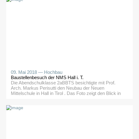
am Firmensitz von Eternit in Vöcklabruck, OÖ und
stellen dort ihre Projekte aus. Beim diesjährigen
Wettbewerb erzielte die 4a-Klasse der Hochbau-
Abteilung, betreut von Prof. Markus […]
09. Mai 2018 —
Hochbau
Baustellenbesuch der NMS Hall i. T.
Die Abendschulklasse 2aBBTS besichtigte mit Prof.
Arch. Markus Perisutti den Neubau der Neuen
Mittelschule in Hall in Tirol . Das Foto zeigt den Blick in
den neuen Turnsaal Richtung Norden. Ein besonderes
Augenmerk wurde bei der Besichtigung auf den
Innenausbau gelegt.