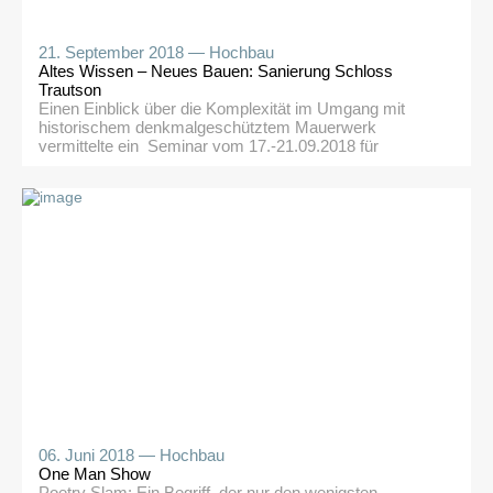
21. September 2018 —
Hochbau
Altes Wissen – Neues Bauen: Sanierung Schloss
Trautson
Einen Einblick über die Komplexität im Umgang mit
historischem denkmalgeschütztem Mauerwerk
vermittelte ein Seminar vom 17.-21.09.2018 für
Fachleute im Rahmen eines vom „Verein Schloss
Trautson“ und „architektur:lokal“ konzipierten EU-
Leader-Projekts zur Sanierung der erhaltenen
Bausubstanz des Schlosses Trautson bei
Matrei/Mühlbachl im nördlichen Wipptal. Nach einem
Seminarblock über historische Schindeldeckungen im
Mai diesen Jahres beim selben Objekt […]
06. Juni 2018 —
Hochbau
One Man Show