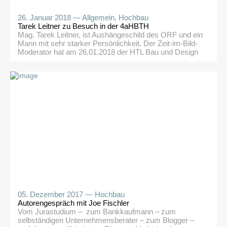
26. Januar 2018 —
Allgemein
,
Hochbau
Tarek Leitner zu Besuch in der 4aHBTH
Mag. Tarek Leitner, ist Aushängeschild des ORF und ein
Mann mit sehr starker Persönlichkeit. Der Zeit-im-Bild-
Moderator hat am 26.01.2018 der HTL Bau und Design
einen Besuch abgestattet. Er bot uns einen sehr
interessanten und exklusiven Einblick in das Geschehen
und den Ablauf in der Redaktion des österreichischen
Rundfunks und brachte uns die Bedeutung und die […]
05. Dezember 2017 —
Hochbau
Autorengespräch mit Joe Fischler
Vom Jurastudium – zum Bankkaufmann – zum
selbständigen Unternehmensberater – zum Blogger –