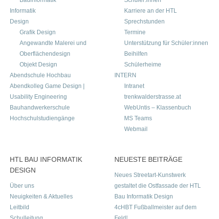
Bauinformatik
Schüler:innen
Informatik
Karriere an der HTL
Design
Sprechstunden
Grafik Design
Termine
Angewandte Malerei und
Unterstützung für Schüler:innen
Oberflächendesign
Beihilfen
Objekt Design
Schülerheime
Abendschule Hochbau
INTERN
Abendkolleg Game Design |
Intranet
Usability Engineering
trenkwalderstrasse.at
Bauhandwerkerschule
WebUntis – Klassenbuch
Hochschulstudiengänge
MS Teams
Webmail
HTL BAU INFORMATIK
NEUESTE BEITRÄGE
DESIGN
Neues Streetart-Kunstwerk
Über uns
gestaltet die Ostfassade der HTL
Neuigkeiten & Aktuelles
Bau Informatik Design
Leitbild
4cHBT Fußballmeister auf dem
Schulleitung
Feld!