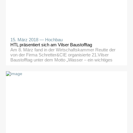
15. März 2018 —
Hochbau
HTL präsentiert sich am Vilser Baustofftag
Am 8. März fand in der Wirtschaftskammer Reutte der
von der Firma Schretter&CIE organisierte 21.Vilser
Baustofftag unter dem Motto „Wasser – ein wichtiges
Medium am Bau“ statt. Neben zahlreichen
Fachvorträgen von Vertretern aus der Bauwirtschaft und
Wissenschaft konnten im Rahmen dieser Veranstaltung
auch die Schüler der 5b HBTH Nathalie Perpmer, Josef
Krallinger und David Steinbacher […]