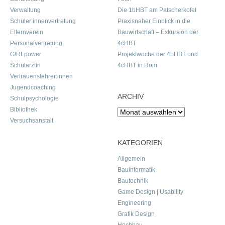
Verwaltung
Die 1bHBT am Patscherkofel
Schüler:innenvertretung
Praxisnaher Einblick in die
Elternverein
Bauwirtschaft – Exkursion der
Personalvertretung
4cHBT
G!RLpower
Projektwoche der 4bHBT und
Schulärztin
4cHBT in Rom
Vertrauenslehrer:innen
Jugendcoaching
ARCHIV
Schulpsychologie
Bibliothek
Archiv
Versuchsanstalt
KATEGORIEN
Allgemein
Bauinformatik
Bautechnik
Game Design | Usability
Engineering
Grafik Design