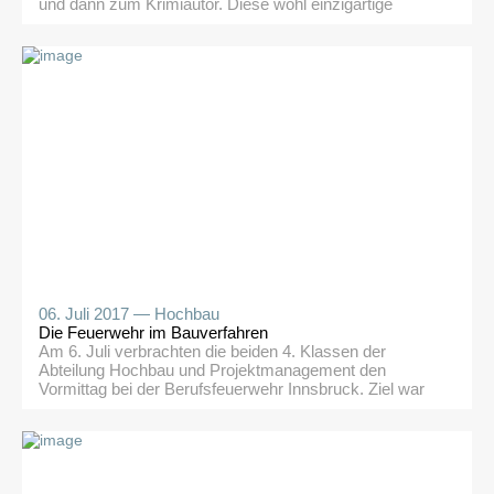
und dann zum Krimiautor. Diese wohl einzigartige
Berufslaufbahn gehört zum Tiroler Autor Joe Fischler,
der am 5. Dezember 2017 zu uns in die Deutschstunde
gekommen ist. In einem besonders interessanten
Autorengespräch erfuhren die Schülerinnen und Schüler
der 5aHBTH, 4bHBTH und 4aHBTT einiges […]
06. Juli 2017 —
Hochbau
Die Feuerwehr im Bauverfahren
Am 6. Juli verbrachten die beiden 4. Klassen der
Abteilung Hochbau und Projektmanagement den
Vormittag bei der Berufsfeuerwehr Innsbruck. Ziel war
es, den zukünftigen Absolvent/innen die gemeinsamen
zukünftigen Berührungspunkte bei Bauverfahren,
Baustellen oder in der Planung näher zu bringen.
Branddirektor Mag. (FH) Helmut Hager begrüßte zu
Beginn persönlich die Anwesenden und stellte in