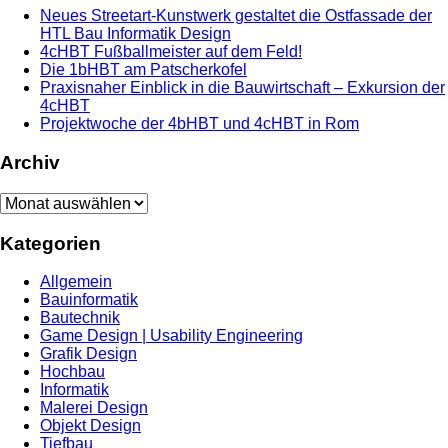
Neues Streetart-Kunstwerk gestaltet die Ostfassade der
HTL Bau Informatik Design
4cHBT Fußballmeister auf dem Feld!
Die 1bHBT am Patscherkofel
Praxisnaher Einblick in die Bauwirtschaft – Exkursion der
4cHBT
Projektwoche der 4bHBT und 4cHBT in Rom
Archiv
Archiv
Kategorien
Allgemein
Bauinformatik
Bautechnik
Game Design | Usability Engineering
Grafik Design
Hochbau
Informatik
Malerei Design
Objekt Design
Tiefbau