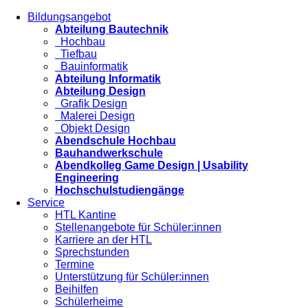
Bildungsangebot
Abteilung Bautechnik
Hochbau
Tiefbau
Bauinformatik
Abteilung Informatik
Abteilung Design
Grafik Design
Malerei Design
Objekt Design
Abendschule Hochbau
Bauhandwerkschule
Abendkolleg Game Design | Usability
Engineering
Hochschulstudiengänge
Service
HTL Kantine
Stellenangebote für Schüler:innen
Karriere an der HTL
Sprechstunden
Termine
Unterstützung für Schüler:innen
Beihilfen
Schülerheime