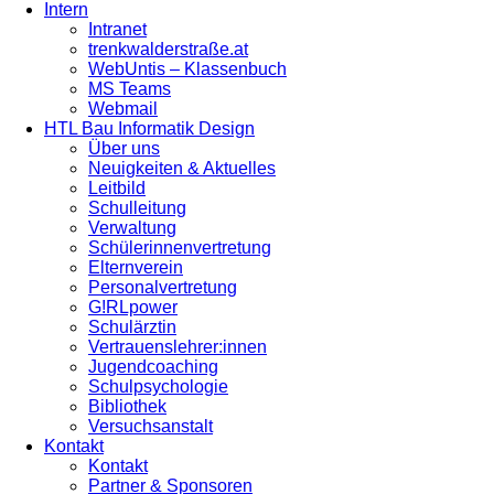
Intern
Intranet
trenkwalderstraße.at
WebUntis – Klassenbuch
MS Teams
Webmail
HTL Bau Informatik Design
Über uns
Neuigkeiten & Aktuelles
Leitbild
Schulleitung
Verwaltung
Schülerinnenvertretung
Elternverein
Personalvertretung
G!RLpower
Schulärztin
Vertrauenslehrer:innen
Jugendcoaching
Schulpsychologie
Bibliothek
Versuchsanstalt
Kontakt
Kontakt
Partner & Sponsoren