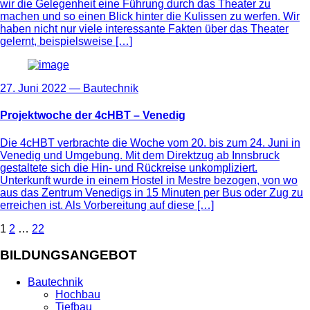
wir die Gelegenheit eine Führung durch das Theater zu
machen und so einen Blick hinter die Kulissen zu werfen. Wir
haben nicht nur viele interessante Fakten über das Theater
gelernt, beispielsweise […]
27. Juni 2022 —
Bautechnik
Projektwoche der 4cHBT – Venedig
Die 4cHBT verbrachte die Woche vom 20. bis zum 24. Juni in
Venedig und Umgebung. Mit dem Direktzug ab Innsbruck
gestaltete sich die Hin- und Rückreise unkompliziert.
Unterkunft wurde in einem Hostel in Mestre bezogen, von wo
aus das Zentrum Venedigs in 15 Minuten per Bus oder Zug zu
erreichen ist. Als Vorbereitung auf diese […]
Seitennummerierung
1
2
…
22
der
BILDUNGSANGEBOT
Beiträge
Bautechnik
Hochbau
Tiefbau