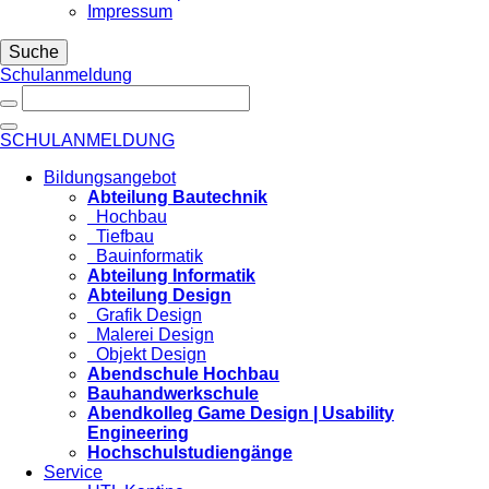
Impressum
Suche
Schulanmeldung
SCHULANMELDUNG
Bildungsangebot
Abteilung Bautechnik
Hochbau
Tiefbau
Bauinformatik
Abteilung Informatik
Abteilung Design
Grafik Design
Malerei Design
Objekt Design
Abendschule Hochbau
Bauhandwerkschule
Abendkolleg Game Design | Usability
Engineering
Hochschulstudiengänge
Service