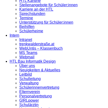
HTL Kantine
Stellenangebote für Schüler:innen
Karriere an der HTL
Sprechstunden
Termine
Unterstützung für Schüler:innen
Beihilfen
Schülerheime
Intern
Intranet
trenkwalderstraße.at
WebUntis – Klassenbuch
MS Teams
Webmail
HTL Bau Informatik Design
Über uns
Neuigkeiten & Aktuelles
Leitbild
Schulleitung
Verwaltung
Schülerinnenvertretung
Elternverein
Personalvertretung
G!RLpower
Schulärztin