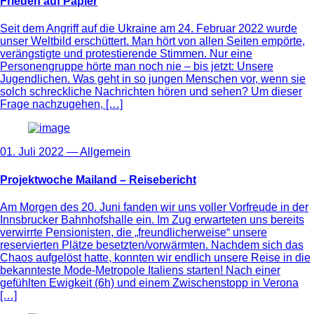
Frieden auf Papier
Seit dem Angriff auf die Ukraine am 24. Februar 2022 wurde
unser Weltbild erschüttert. Man hört von allen Seiten empörte,
verängstigte und protestierende Stimmen. Nur eine
Personengruppe hörte man noch nie – bis jetzt: Unsere
Jugendlichen. Was geht in so jungen Menschen vor, wenn sie
solch schreckliche Nachrichten hören und sehen? Um dieser
Frage nachzugehen, […]
01. Juli 2022 —
Allgemein
Projektwoche Mailand – Reisebericht
Am Morgen des 20. Juni fanden wir uns voller Vorfreude in der
Innsbrucker Bahnhofshalle ein. Im Zug erwarteten uns bereits
verwirrte Pensionisten, die „freundlicherweise“ unsere
reservierten Plätze besetzten/vorwärmten. Nachdem sich das
Chaos aufgelöst hatte, konnten wir endlich unsere Reise in die
bekannteste Mode-Metropole Italiens starten! Nach einer
gefühlten Ewigkeit (6h) und einem Zwischenstopp in Verona
[…]